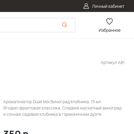
Личный кабинет
Избранное
Артикул
А81
Ароматизатор Duall Mix Виноград Клубника, 13 мл
Ягодно-фруктовая классика. Сладкий мускатный виноград
и сочная садовая клубника в гармоничном дуэте.