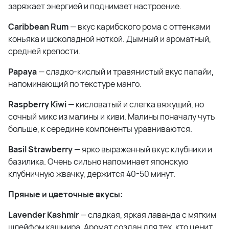
заряжает энергией и поднимает настроение.
Caribbean Rum
— вкус карибского рома с оттенками
коньяка и шоколадной ноткой. Дымный и ароматный,
средней крепости.
Papaya
— сладко-кислый и травянистый вкус папайи,
напоминающий по текстуре манго.
Raspberry Kiwi
— кисловатый и слегка вяжущий, но
сочный микс из малины и киви. Малины поначалу чуть
больше, к середине компоненты уравниваются.
Basil Strawberry
— ярко выраженный вкус клубники и
базилика. Очень сильно напоминает японскую
клубничную жвачку, держится 40-50 минут.
Пряные и цветочные вкусы:
Lavender Kashmir
— сладкая, яркая лаванда с мягким
шлейфом кашмира. Аромат создан для тех, кто ценит