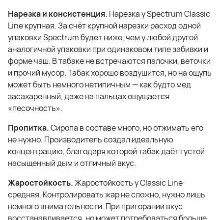
Нарезка и консистенция.
Нарезка у Spectrum Classic
Line крупная. За счёт крупной нарезки расход одной
упаковки Spectrum будет ниже, чем у любой другой
аналогичной упаковки при одинаковом типе забивки и
форме чаш. В табаке не встречаются палочки, веточки
и прочий мусор. Табак хорошо воздушится, но на ощупь
может быть немного нетипичным — как будто мед
засахаренный, даже на пальцах ощущается
«песочность».
Пропитка.
Сиропа в составе много, но отжимать его
не нужно. Производитель создал идеальную
концентрацию, благодаря которой табак даёт густой
насыщенный дым и отличный вкус.
Жаростойкость.
Жаростойкость у Classic Line
средняя. Контролировать жар не сложно, нужно лишь
немного внимательности. При пригорании вкус
восстанавливается, но может потребоваться больше