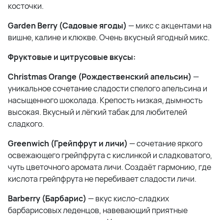
косточки.
Garden Berry (Садовые ягоды)
— микс с акцентами на
вишне, калине и клюкве. Очень вкусный ягодный микс.
Фруктовые и цитрусовые вкусы:
Christmas Orange (Рождественский апельсин)
—
уникальное сочетание сладости спелого апельсина и
насыщенного шоколада. Крепость низкая, дымность
высокая. Вкусный и лёгкий табак для любителей
сладкого.
Greenwich (Грейпфрут и личи)
— сочетание яркого
освежающего грейпфрута с кислинкой и сладковатого,
чуть цветочного аромата личи. Создаёт гармонию, где
кислота грейпфрута не перебивает сладости личи.
Barberry (Барбарис)
— вкус кисло-сладких
барбарисовых леденцов, навевающий приятные