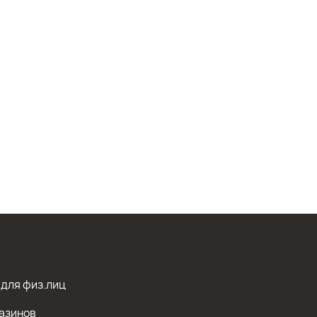
 для физ.лиц
азинов