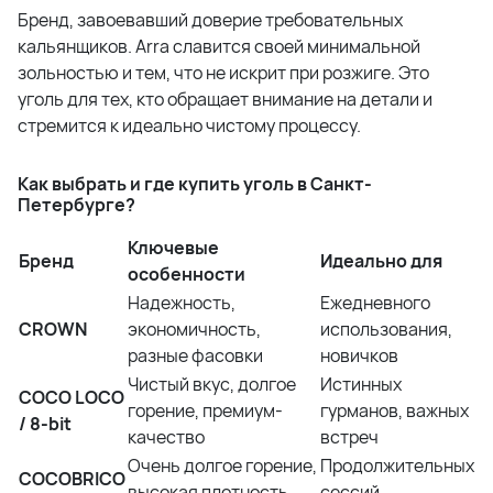
Бренд, завоевавший доверие требовательных
кальянщиков. Arra славится своей минимальной
зольностью и тем, что не искрит при розжиге. Это
уголь для тех, кто обращает внимание на детали и
стремится к идеально чистому процессу.
Как выбрать и где купить уголь в Санкт-
Петербурге?
Ключевые
Бренд
Идеально для
особенности
Надежность,
Ежедневного
CROWN
экономичность,
использования,
разные фасовки
новичков
Чистый вкус, долгое
Истинных
COCO LOCO
горение, премиум-
гурманов, важных
/ 8-bit
качество
встреч
Очень долгое горение,
Продолжительных
COCOBRICO
высокая плотность
сессий