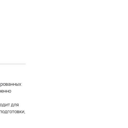
ированных
ренно
ходит для
подготовки,