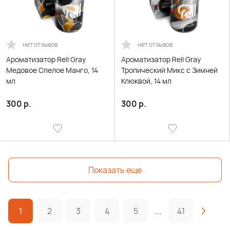
нет отзывов
нет отзывов
Ароматизатор Rell Gray
Ароматизатор Rell Gray
Медовое Спелое Манго, 14
Тропический Микс с Зимней
мл
Клюквой, 14 мл
300
р.
300
р.
Показать еще
1
2
3
4
5
...
41