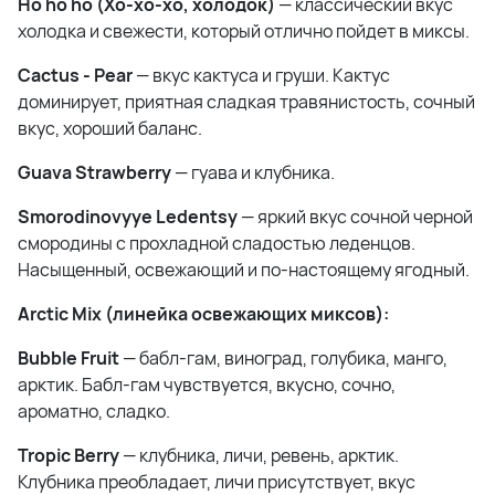
Ho ho ho (Хо-хо-хо, холодок)
— классический вкус
холодка и свежести, который отлично пойдет в миксы.
Cactus - Pear
— вкус кактуса и груши. Кактус
доминирует, приятная сладкая травянистость, сочный
вкус, хороший баланс.
Guava Strawberry
— гуава и клубника.
Smorodinovyye Ledentsy
— яркий вкус сочной черной
смородины с прохладной сладостью леденцов.
Насыщенный, освежающий и по-настоящему ягодный.
Arctic Mix (линейка освежающих миксов):
Bubble Fruit
— бабл-гам, виноград, голубика, манго,
арктик. Бабл-гам чувствуется, вкусно, сочно,
ароматно, сладко.
Tropic Berry
— клубника, личи, ревень, арктик.
Клубника преобладает, личи присутствует, вкус