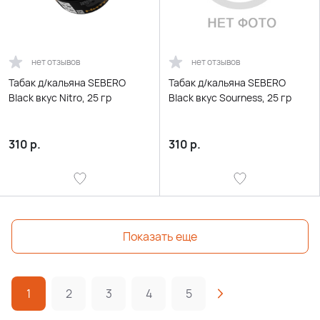
нет отзывов
нет отзывов
Табак д/кальяна SEBERO
Табак д/кальяна SEBERO
Black вкус Nitro, 25 гр
Black вкус Sourness, 25 гр
310
р.
310
р.
Показать еще
1
2
3
4
5