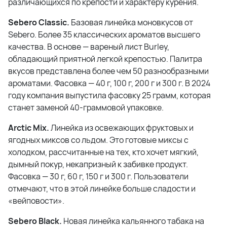
различающихся по крепости и характеру курения.
Sebero Classic.
Базовая линейка моновкусов от
Sebero. Более 35 классических ароматов высшего
качества. В основе — вареный лист Burley,
обладающий приятной легкой крепостью. Палитра
вкусов представлена более чем 50 разнообразными
ароматами. Фасовка — 40 г, 100 г, 200 г и 300 г. В 2024
году компания выпустила фасовку 25 грамм, которая
станет заменой 40-граммовой упаковке.
Arctic Mix.
Линейка из освежающих фруктовых и
ягодных миксов со льдом. Это готовые миксы с
холодком, рассчитанные на тех, кто хочет мягкий,
дымный покур, некапризный к забивке продукт.
Фасовка — 30 г, 60 г, 150 г и 300 г. Пользователи
отмечают, что в этой линейке больше сладости и
«вейповости».
Sebero Black.
Новая линейка кальянного табака на