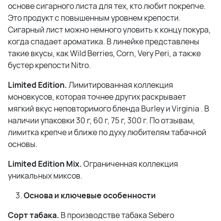
основе сигарного листа для тех, кто любит покрепче.
Это продукт с повышенным уровнем крепости.
Сигарный лист можно немного уловить к концу покура,
когда спадает ароматика. В линейке представлены
такие вкусы, как Wild Berries, Corn, Very Peri, а также
бустер крепости Nitro.
Limited Edition.
Лимитированная коллекция
моновкусов, которая точнее других раскрывает
мягкий вкус неповторимого бленда Burley и Virginia . В
наличии упаковки 30 г, 60 г, 75 г, 300 г. По отзывам,
лимитка крепче и ближе по духу любителям табачной
основы.
Limited Edition Mix.
Ограниченная коллекция
уникальных миксов.
Основа и ключевые особенности
Сорт табака.
В производстве табака Sebero