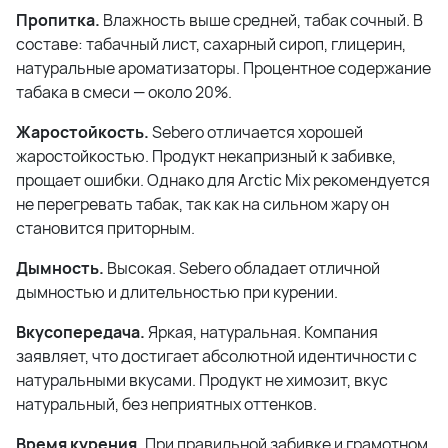
Пропитка.
Влажность выше средней, табак сочный. В
составе: табачный лист, сахарный сироп, глицерин,
натуральные ароматизаторы. Процентное содержание
табака в смеси — около 20%.
Жаростойкость.
Sebero отличается хорошей
жаростойкостью. Продукт некапризный к забивке,
прощает ошибки. Однако для Arctic Mix рекомендуется
не перегревать табак, так как на сильном жару он
становится приторным.
Дымность.
Высокая. Sebero обладает отличной
дымностью и длительностью при курении.
Вкусопередача.
Яркая, натуральная. Компания
заявляет, что достигает абсолютной идентичности с
натуральными вкусами. Продукт не химозит, вкус
натуральный, без неприятных оттенков.
Время курения.
При правильной забивке и грамотном