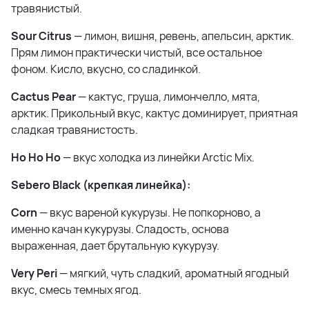
травянистый.
Sour Citrus
— лимон, вишня, ревень, апельсин, арктик.
Прям лимон практически чистый, все остальное
фоном. Кисло, вкусно, со сладинкой.
Cactus Pear
— кактус, груша, лимончелло, мята,
арктик. Прикольный вкус, кактус доминирует, приятная
сладкая травянистость.
Ho Ho Ho
— вкус холодка из линейки Arctic Mix.
Sebero Black (крепкая линейка):
Corn
— вкус вареной кукурузы. Не попкорново, а
именно качан кукурузы. Сладость, основа
выраженная, дает брутальную кукурузу.
Very Peri
— мягкий, чуть сладкий, ароматный ягодный
вкус, смесь темных ягод.