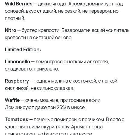
Wild Berries
— дикие ягоды. Аромка доминирует над
основой, вкус сладкий, не резкий, не переаром, но
плотный.
Nitro
— бустер крепости. Безароматический усилитель
крепости на сигарной основе.
Limited Edition:
Limoncello
— лемонграсс с нотками алкоголя,
сладковато, прикольно.
Raspberry
— годная малина с косточкой, с легкой
кислинкой, не сильно сладкая.
Waffle
— очень мощные, приторные вафли.
Доминируют даже при 25% в миксе.
Tomatoes
— печеные помидоры с перчиком. В соло с
удовольствием скурил чашу. Аромат перца
присутствует, но без остроты во вкусе.