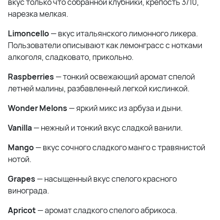
вкус только что собранной клубники, крепость 3/10,
нарезка мелкая.
Limoncello
— вкус итальянского лимонного ликера.
Пользователи описывают как лемонграсс с нотками
алкоголя, сладковато, прикольно.
Raspberries
— тонкий освежающий аромат спелой
летней малины, разбавленный легкой кислинкой.
Wonder Melons
— яркий микс из арбуза и дыни.
Vanilla
— нежный и тонкий вкус сладкой ванили.
Mango
— вкус сочного сладкого манго с травянистой
нотой.
Grapes
— насыщенный вкус спелого красного
винограда.
Apricot
— аромат сладкого спелого абрикоса.