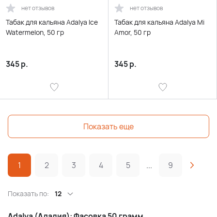
нет отзывов
нет отзывов
Табак для кальяна Adalya Ice
Табак для кальяна Adalya Mi
Watermelon, 50 гр
Amor, 50 гр
345
р.
345
р.
Показать еще
1
2
3
4
5
...
9
Показать по:
12
Adalya (Адалия): Фасовка 50 грамм