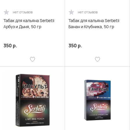
нет отзывов
нет отзывов
Табак для кальяна Serbetli
Табак для кальяна Serbetli
Арбуз и Дыня, 50 гр
Банан и Клубника, 50 гр
350
р.
350
р.