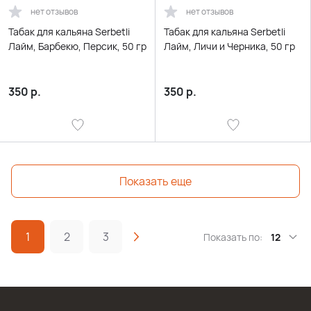
нет отзывов
нет отзывов
Табак для кальяна Serbetli
Табак для кальяна Serbetli
Лайм, Барбекю, Персик, 50 гр
Лайм, Личи и Черника, 50 гр
350
р.
350
р.
Показать еще
1
2
3
Показать по:
12