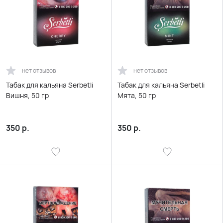
нет отзывов
нет отзывов
Табак для кальяна Serbetli
Табак для кальяна Serbetli
Вишня, 50 гр
Мята, 50 гр
350
р.
350
р.