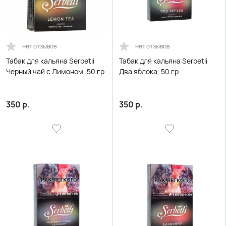
нет отзывов
нет отзывов
Табак для кальяна Serbetli
Табак для кальяна Serbetli
Черный чай с Лимоном, 50 гр
Два яблока, 50 гр
350
р.
350
р.