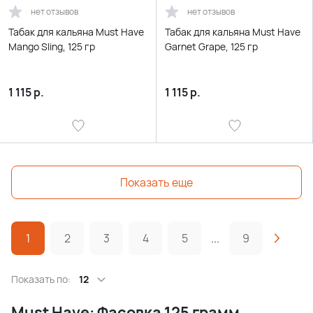
нет отзывов
нет отзывов
Табак для кальяна Must Have
Табак для кальяна Must Have
Mango Sling, 125 гр
Garnet Grape, 125 гр
1 115
р.
1 115
р.
Показать еще
1
2
3
4
5
...
9
Показать по:
12
Must Have: Фасовка 125 грамм