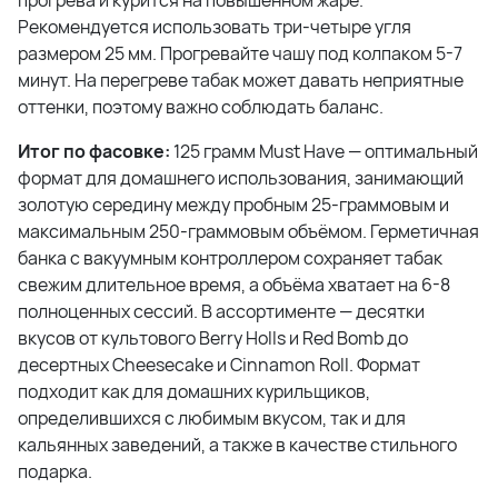
прогрева и курится на повышенном жаре.
Рекомендуется использовать три-четыре угля
размером 25 мм. Прогревайте чашу под колпаком 5-7
минут. На перегреве табак может давать неприятные
оттенки, поэтому важно соблюдать баланс.
Итог по фасовке:
125 грамм Must Have — оптимальный
формат для домашнего использования, занимающий
золотую середину между пробным 25-граммовым и
максимальным 250-граммовым объёмом. Герметичная
банка с вакуумным контроллером сохраняет табак
свежим длительное время, а объёма хватает на 6-8
полноценных сессий. В ассортименте — десятки
вкусов от культового Berry Holls и Red Bomb до
десертных Cheesecake и Cinnamon Roll. Формат
подходит как для домашних курильщиков,
определившихся с любимым вкусом, так и для
кальянных заведений, а также в качестве стильного
подарка.