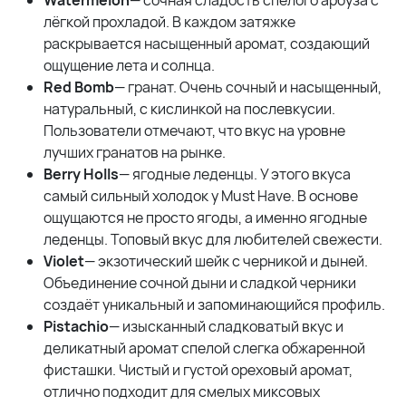
Watermelon
— сочная сладость спелого арбуза с
лёгкой прохладой. В каждом затяжке
раскрывается насыщенный аромат, создающий
ощущение лета и солнца.
Red Bomb
— гранат. Очень сочный и насыщенный,
натуральный, с кислинкой на послевкусии.
Пользователи отмечают, что вкус на уровне
лучших гранатов на рынке.
Berry Holls
— ягодные леденцы. У этого вкуса
самый сильный холодок у Must Have. В основе
ощущаются не просто ягоды, а именно ягодные
леденцы. Топовый вкус для любителей свежести.
Violet
— экзотический шейк с черникой и дыней.
Объединение сочной дыни и сладкой черники
создаёт уникальный и запоминающийся профиль.
Pistachio
— изысканный сладковатый вкус и
деликатный аромат спелой слегка обжаренной
фисташки. Чистый и густой ореховый аромат,
отлично подходит для смелых миксовых