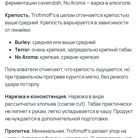
ферментации cavendish, No Aroma — варка в алкоголе.
Крепость.
Trofimoff's в целом отличается крепостью
выше средней. Крепость варьируется в зависимости
от линейки:
Burley:
средняя или выше средней
Terror:
очень крепкая, запредельно крепкий табак
No Aroma:
крепкая, средне-крепкая
Пользователи отмечают, что крепость ощущается, но
при правильном прогреве курится мягко, без резкого
удара по горлу.
Нарезка и консистенция.
Нарезка в виде
рассыпчатых хлопьев (coarse cut). Табак практически
не липнет к рукам, легко укладывается в чашу. Продукт
не нуждается в дополнительной подготовке.
Пропитка.
Минимальная. Trofimoff's делает упор на