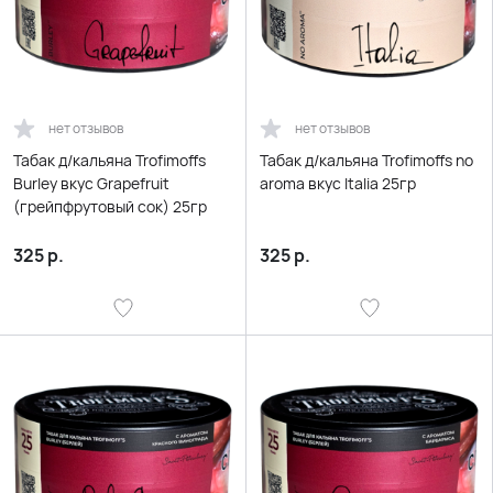
нет отзывов
нет отзывов
Табак д/кальяна Trofimoffs
Табак д/кальяна Trofimoffs no
Burley вкус Grapefruit
aroma вкус Italia 25гр
(грейпфрутовый сок) 25гр
325
р.
325
р.