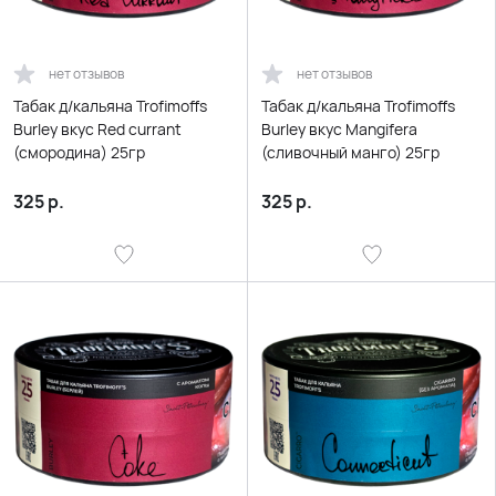
нет отзывов
нет отзывов
Табак д/кальяна Trofimoffs
Табак д/кальяна Trofimoffs
Burley вкус Red currant
Burley вкус Mangifera
(смородина) 25гр
(сливочный манго) 25гр
325
р.
325
р.