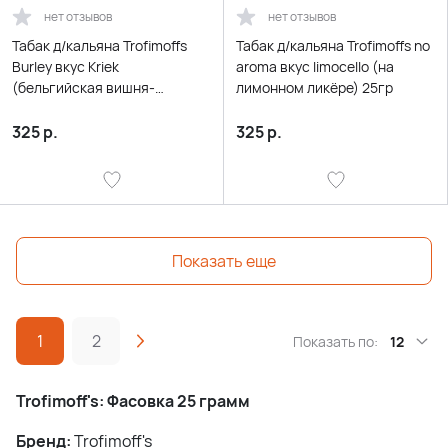
нет отзывов
нет отзывов
Табак д/кальяна Trofimoffs
Табак д/кальяна Trofimoffs no
Burley вкус Kriek
aroma вкус limocello (на
(бельгийская вишня-
лимонном ликёре) 25гр
черешня) 25гр
325
р.
325
р.
Показать еще
1
2
Показать по:
12
Trofimoff's: Фасовка 25 грамм
Бренд:
Trofimoff's