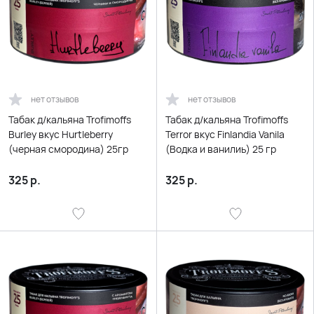
нет отзывов
нет отзывов
Табак д/кальяна Trofimoffs
Табак д/кальяна Trofimoffs
Burley вкус Hurtleberry
Terror вкус Finlandia Vanila
(черная смородина) 25гр
(Водка и ванилиь) 25 гр
325
р.
325
р.