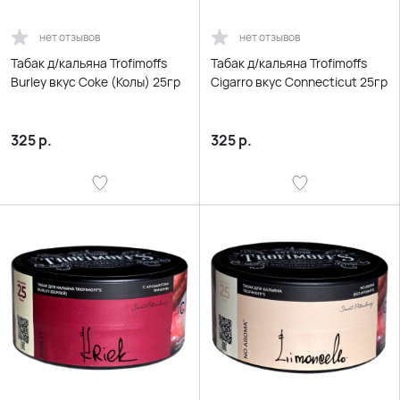
нет отзывов
нет отзывов
Табак д/кальяна Trofimoffs
Табак д/кальяна Trofimoffs
Burley вкус Coke (Колы) 25гр
Cigarro вкус Connecticut 25гр
325
р.
325
р.