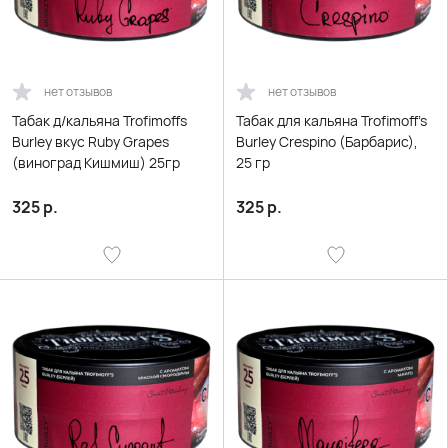
нет отзывов
нет отзывов
Табак д/кальяна Trofimoffs
Табак для кальяна Trofimoff’s
Burley вкус Ruby Grapes
Burley Crespino (Барбарис),
(виноград Кишмиш) 25гр
25 гр
325
р.
325
р.