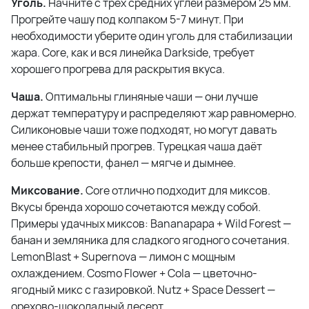
Уголь.
Начните с трёх средних углей размером 25 мм.
Прогрейте чашу под колпаком 5-7 минут. При
необходимости уберите один уголь для стабилизации
жара. Core, как и вся линейка Darkside, требует
хорошего прогрева для раскрытия вкуса.
Чаша.
Оптимальны глиняные чаши — они лучше
держат температуру и распределяют жар равномерно.
Силиконовые чаши тоже подходят, но могут давать
менее стабильный прогрев. Турецкая чаша даёт
больше крепости, фанел — мягче и дымнее.
Миксование.
Core отлично подходит для миксов.
Вкусы бренда хорошо сочетаются между собой.
Примеры удачных миксов: Bananapapa + Wild Forest —
банан и земляника для сладкого ягодного сочетания.
LemonBlast + Supernova — лимон с мощным
охлаждением. Cosmo Flower + Cola — цветочно-
ягодный микс с газировкой. Nutz + Space Dessert —
орехово-шоколадный десерт.