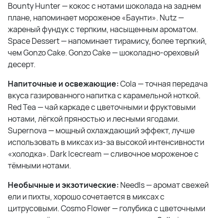
Bounty Hunter — кокос с нотами шоколада на заднем
плане, напоминает мороженое «Баунти». Nutz —
жареный фундук с терпким, насыщенным ароматом.
Space Dessert — напоминает тирамису, более терпкий,
чем Gonzo Cake. Gonzo Cake — шоколадно-ореховый
десерт.
Напиточные и освежающие:
Cola — точная передача
вкуса газированного напитка с карамельной ноткой.
Red Tea — чай каркаде с цветочными и фруктовыми
нотами, лёгкой пряностью и лесными ягодами.
Supernova — мощный охлаждающий эффект, лучше
использовать в миксах из-за высокой интенсивности
«холодка». Dark Icecream — сливочное мороженое с
тёмными нотами.
Необычные и экзотические:
Needls — аромат свежей
ели и пихты, хорошо сочетается в миксах с
цитрусовыми. Cosmo Flower — голубика с цветочными