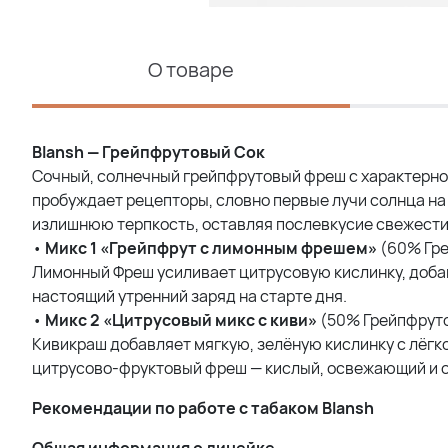
О товаре
Blansh — Грейпфрутовый Сок
Сочный, солнечный грейпфрутовый фреш с характерной
пробуждает рецепторы, словно первые лучи солнца на 
излишнюю терпкость, оставляя послевкусие свежести и
•
Микс 1 «Грейпфрут с лимонным фрешем»
(60% Гре
Лимонный Фреш усиливает цитрусовую кислинку, добав
настоящий утренний заряд на старте дня.
•
Микс 2 «Цитрусовый микс с киви»
(50% Грейпфруто
Кивикраш добавляет мягкую, зелёную кислинку с лёгк
цитрусово-фруктовый фреш — кислый, освежающий и о
Рекомендации по работе с табаком Blansh