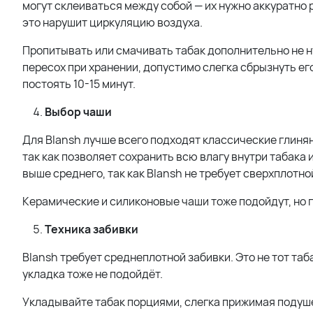
могут склеиваться между собой — их нужно аккуратно 
это нарушит циркуляцию воздуха.
Пропитывать или смачивать табак дополнительно не н
пересох при хранении, допустимо слегка сбрызнуть его
постоять 10-15 минут.
Выбор чаши
Для Blansh лучше всего подходят классические глинян
так как позволяет сохранить всю влагу внутри табака
выше среднего, так как Blansh не требует сверхплотно
Керамические и силиконовые чаши тоже подойдут, но 
Техника забивки
Blansh требует среднеплотной забивки. Это не тот таб
укладка тоже не подойдёт.
Укладывайте табак порциями, слегка прижимая подуше