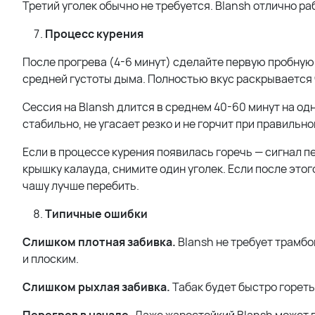
Третий уголек обычно не требуется. Blansh отлично ра
Процесс курения
После прогрева (4-6 минут) сделайте первую пробную 
средней густоты дыма. Полностью вкус раскрывается ч
Сессия на Blansh длится в среднем 40-60 минут на одн
стабильно, не угасает резко и не горчит при правильно
Если в процессе курения появилась горечь — сигнал пе
крышку калауда, снимите один уголек. Если после этого
чашу лучше перебить.
Типичные ошибки
Слишком плотная забивка.
Blansh не требует трамбо
и плоским.
Слишком рыхлая забивка.
Табак будет быстро гореть