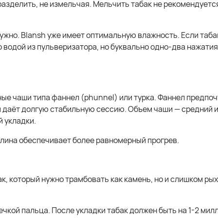
разделить, не измельчая. Мельчить табак не рекомендуется
ужно. Blansh уже имеет оптимальную влажность. Если таба
 водой из пульверизатора, но буквально одно-два нажатия,
ые чаши типа фаннел (phunnel) или турка. Фаннел предпо
 и даёт долгую стабильную сессию. Объем чаши — средний и
й укладки.
глина обеспечивает более равномерный прогрев.
ак, который нужно трамбовать как камень, но и слишком ры
чкой пальца. После укладки табак должен быть на 1-2 мил