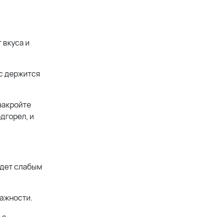
 вкуса и
ус держится
закройте
одгорел, и
удет слабым
лажности.