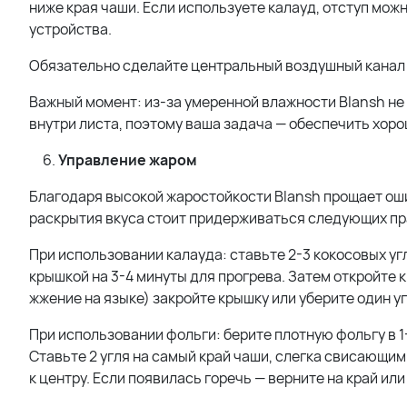
ниже края чаши. Если используете калауд, отступ можн
устройства.
Обязательно сделайте центральный воздушный канал д
Важный момент: из-за умеренной влажности Blansh не 
внутри листа, поэтому ваша задача — обеспечить хо
Управление жаром
Благодаря высокой жаростойкости Blansh прощает оши
раскрытия вкуса стоит придерживаться следующих пр
При использовании калауда: ставьте 2-3 кокосовых уг
крышкой на 3-4 минуты для прогрева. Затем откройте к
жжение на языке) закройте крышку или уберите один уг
При использовании фольги: берите плотную фольгу в 1
Ставьте 2 угля на самый край чаши, слегка свисающим
к центру. Если появилась горечь — верните на край или