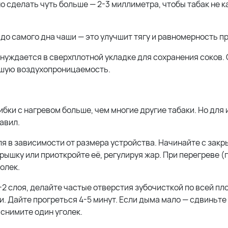
о сделать чуть больше — 2-3 миллиметра, чтобы табак не к
о самого дна чаши — это улучшит тягу и равномерность пр
нуждается в сверхплотной укладке для сохранения соков.
рошую воздухопроницаемость.
бки с нагревом больше, чем многие другие табаки. Но для
авил.
ля в зависимости от размера устройства. Начинайте с закр
рышку или приоткройте её, регулируя жар. При перегреве (
олек.
-2 слоя, делайте частые отверстия зубочисткой по всей пл
и. Дайте прогреться 4-5 минут. Если дыма мало — сдвиньте
 снимите один уголек.