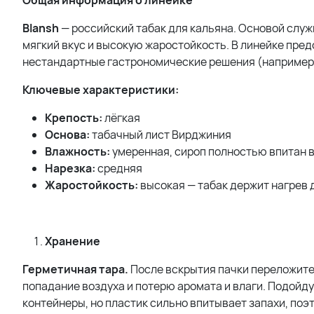
Общая информация о линейке
Blansh
— российский табак для кальяна. Основой служ
мягкий вкус и высокую жаростойкость. В линейке пред
нестандартные гастрономические решения (например,
Ключевые характеристики:
Крепость:
лёгкая
Основа:
табачный лист Вирджиния
Влажность:
умеренная, сироп полностью впитан в
Нарезка:
средняя
Жаростойкость:
высокая — табак держит нагрев д
Хранение
Герметичная тара.
После вскрытия пачки переложите 
попадание воздуха и потерю аромата и влаги. Подойд
контейнеры, но пластик сильно впитывает запахи, поэ