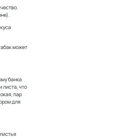
ачество.
не).
вкуса
табак может
ому банка
 листа, что
окая, пар
бором для
 листья