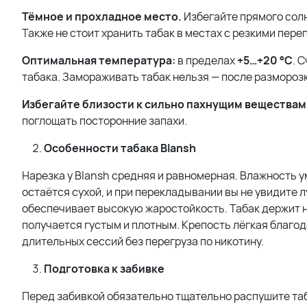
Тёмное и прохладное место.
Избегайте прямого солн
Также не стоит хранить табак в местах с резкими пере
Оптимальная температура:
в пределах
+5…+20 °C
. 
табака. Замораживать табак нельзя — после разморозк
Избегайте близости к сильно пахнущим веществам
поглощать посторонние запахи.
Особенности табака Blansh
Нарезка у Blansh средняя и равномерная. Влажность у
остаётся сухой, и при перекладывании вы не увидите л
обеспечивает высокую жаростойкость. Табак держит на
получается густым и плотным. Крепость лёгкая благо
длительных сессий без перегруза по никотину.
Подготовка к забивке
Перед забивкой обязательно тщательно распушите таб