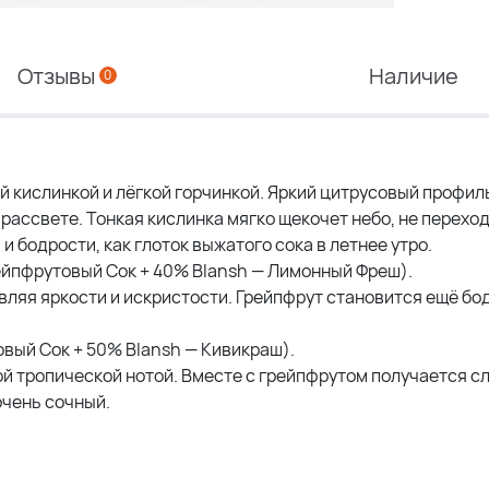
Отзывы
Наличие
0
 кислинкой и лёгкой горчинкой. Яркий цитрусовый профил
рассвете. Тонкая кислинка мягко щекочет небо, не переход
 бодрости, как глоток выжатого сока в летнее утро.
йпфрутовый Сок + 40% Blansh — Лимонный Фреш).
ляя яркости и искристости. Грейпфрут становится ещё бо
вый Сок + 50% Blansh — Кивикраш).
ой тропической нотой. Вместе с грейпфрутом получается 
чень сочный.