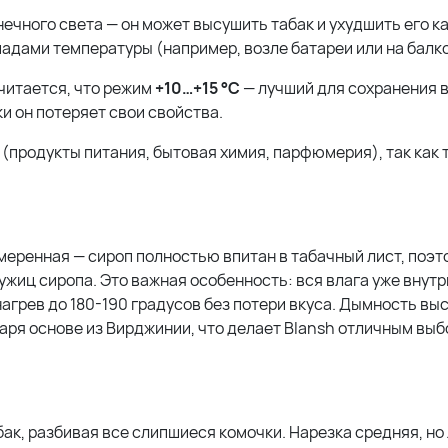
ечного света — он может высушить табак и ухудшить его к
падами температуры (например, возле батареи или на балко
Считается, что режим
+10…+15 °C
— лучший для сохранения 
и он потеряет свои свойства.
(продукты питания, бытовая химия, парфюмерия), так как 
меренная — сироп полностью впитан в табачный лист, поэт
ужиц сиропа. Это важная особенность: вся влага уже внутри
грев до 180-190 градусов без потери вкуса. Дымность выс
даря основе из Вирджинии, что делает Blansh отличным вы
ак, разбивая все слипшиеся комочки. Нарезка средняя, но