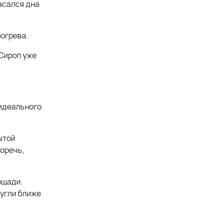
асался дна
огрева.
 Сироп уже
 идеального
ытой
горечь,
ощади.
 угли ближе