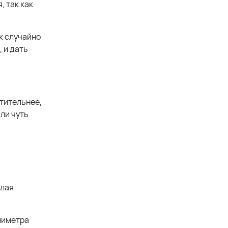
, так как
к случайно
 и дать
чтительнее,
ли чуть
хлая
лиметра