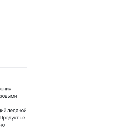
оения
азовыми
щий ледяной
 Продукт не
но