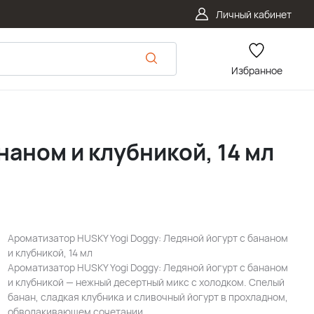
Личный кабинет
Избранное
наном и клубникой, 14 мл
Ароматизатор HUSKY Yogi Doggy: Ледяной йогурт с бананом
и клубникой, 14 мл
Ароматизатор HUSKY Yogi Doggy: Ледяной йогурт с бананом
и клубникой — нежный десертный микс с холодком. Спелый
банан, сладкая клубника и сливочный йогурт в прохладном,
обволакивающем сочетании.