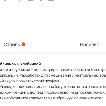
Отзывы
Наличие
0
 бананом и клубникой
наном и клубникой — концентрированная добавка для постр
омпозиций. Разработан для смешивания с нейтральными б
ый вкусо-ароматический профиль.
убника, мягкая кисломолочная йогуртовая нота и освежаю
ных композиций с долгим ягодно-сливочным послевкусием.
ти необходимое количество в выбранную основу и тщатель