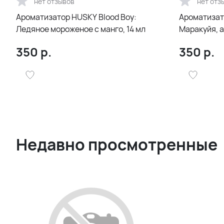
нет отзывов
нет отз
Ароматизатор HUSKY Blood Boy:
Ароматизат
Ледяное мороженое с манго, 14 мл
Маракуйя, а
350
р.
350
р.
Недавно просмотренные