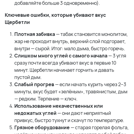
добавляйте больше 3 одновременно).
Ключевые ошибки, которые убивают вкус
Щербетли
Плотная забивка
— табак становится монолитом,
жар не проходит внутрь, верхний слой подгорает,
внутри — сырой. Итог: мало дыма, быстро горечь.
Слишком много углей с самого начала
— 3 угля
сразу почти всегда убивают вкус в первые 10
минут. Щербетли начинает горчить и давать
пустой дым.
Слабый прогрев
— если начать курить через 2–3
минуты, вкус будет «зелёным», травянистым, дым
— редким. Терпение — ключ.
Использование некачественных или
недожатых углей
— они дают неприятный
привкус, быстро тухнут и скачут по температуре.
Грязное оборудование
— старая горелая фольга,