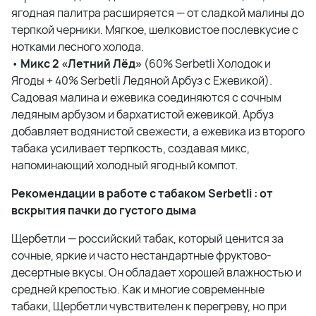
ягодная палитра расширяется — от сладкой малины до
терпкой черники. Мягкое, шелковистое послевкусие с
нотками лесного холода.
•
Микс 2 «Летний Лёд»
(60% Serbetli Холодок и
Ягоды + 40% Serbetli Ледяной Арбуз с Ежевикой).
Садовая малина и ежевика соединяются с сочным
ледяным арбузом и бархатистой ежевикой. Арбуз
добавляет водянистой свежести, а ежевика из второго
табака усиливает терпкость, создавая микс,
напоминающий холодный ягодный компот.
Рекомендации в работе с табаком Serbetli : от
вскрытия пачки до густого дыма
Щербетли — российский табак, который ценится за
сочные, яркие и часто нестандартные фруктово-
десертные вкусы. Он обладает хорошей влажностью и
средней крепостью. Как и многие современные
табаки, Щербетли чувствителен к перегреву, но при