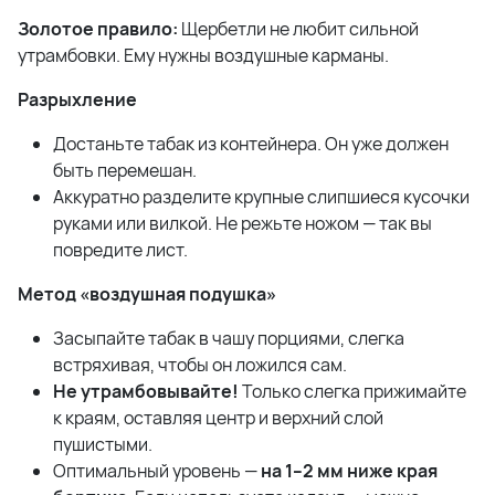
Золотое правило:
Щербетли не любит сильной
утрамбовки. Ему нужны воздушные карманы.
Разрыхление
Достаньте табак из контейнера. Он уже должен
быть перемешан.
Аккуратно разделите крупные слипшиеся кусочки
руками или вилкой. Не режьте ножом — так вы
повредите лист.
Метод «воздушная подушка»
Засыпайте табак в чашу порциями, слегка
встряхивая, чтобы он ложился сам.
Не утрамбовывайте!
Только слегка прижимайте
к краям, оставляя центр и верхний слой
пушистыми.
Оптимальный уровень —
на 1–2 мм ниже края