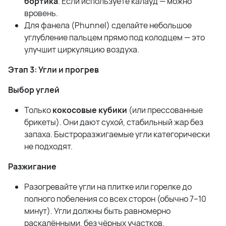
бортика
. Если используете калауд — можно
вровень.
Для фанела (Phunnel) сделайте небольшое
углубление пальцем прямо под колодцем — это
улучшит циркуляцию воздуха.
Этап 3: Угли и прогрев
Выбор углей
Только
кокосовые кубики
(или прессованные
брикеты). Они дают сухой, стабильный жар без
запаха. Быстроразжигаемые угли категорически
не подходят.
Разжигание
Разогревайте угли на плитке или горелке до
полного побеления со всех сторон (обычно 7–10
минут). Угли должны быть равномерно
раскалёнными, без чёрных участков.