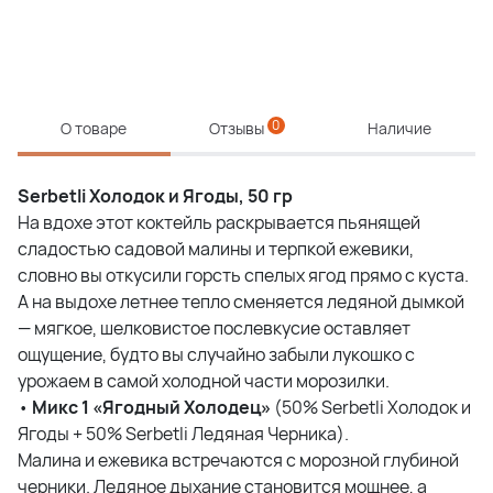
0
О товаре
Отзывы
Наличие
Serbetli Холодок и Ягоды, 50 гр
На вдохе этот коктейль раскрывается пьянящей
сладостью садовой малины и терпкой ежевики,
словно вы откусили горсть спелых ягод прямо с куста.
А на выдохе летнее тепло сменяется ледяной дымкой
— мягкое, шелковистое послевкусие оставляет
ощущение, будто вы случайно забыли лукошко с
урожаем в самой холодной части морозилки.
•
Микс 1 «Ягодный Холодец»
(50% Serbetli Холодок и
Ягоды + 50% Serbetli Ледяная Черника).
Малина и ежевика встречаются с морозной глубиной
черники. Ледяное дыхание становится мощнее, а