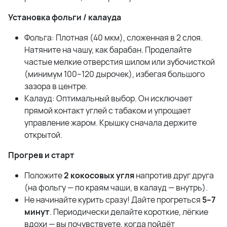
Установка фольги / калауда
Фольга: Плотная (40 мкм), сложенная в 2 слоя.
Натяните на чашу, как барабан. Проделайте
частые мелкие отверстия шилом или зубочисткой
(минимум 100–120 дырочек), избегая большого
зазора в центре.
Калауд: Оптимальный выбор. Он исключает
прямой контакт углей с табаком и упрощает
управление жаром. Крышку сначала держите
открытой.
Прогрев и старт
Положите
2 кокосовых угля
напротив друг друга
(на фольгу — по краям чаши, в калауд — внутрь).
Не начинайте курить сразу! Дайте прогреться
5–7
минут
. Периодически делайте короткие, лёгкие
вдохи — вы почувствуете, когда пойдёт