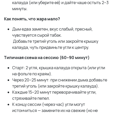
калауда (или уберите её) и дайте чаше остыть 2–3
минуты.
Как понять, что жара мало?
Дым едва заметен, вкус слабый, пресный,
чувствуется сырой табак.
Добавьте третий уголь или закройте крышку
калауда, чуть придвиньте угли к центру.
Типичная схема на сессию (60–90 минут)
Старт: 2 угля, крышка калауда открыта (или угли
на фольге по краям).
Через 20–25 минут: при снижении дыма добавьте
третий уголь (или закройте крышку калауда).
Каждые 15–20 минут переворачивайте угли,
стряхивайте пепел.
К концу сессии (через час) угли могут
истончиться — замените их на свежие (но не