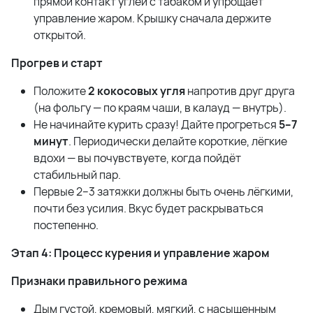
прямой контакт углей с табаком и упрощает
управление жаром. Крышку сначала держите
открытой.
Прогрев и старт
Положите
2 кокосовых угля
напротив друг друга
(на фольгу — по краям чаши, в калауд — внутрь).
Не начинайте курить сразу! Дайте прогреться
5–7
минут
. Периодически делайте короткие, лёгкие
вдохи — вы почувствуете, когда пойдёт
стабильный пар.
Первые 2–3 затяжки должны быть очень лёгкими,
почти без усилия. Вкус будет раскрываться
постепенно.
Этап 4: Процесс курения и управление жаром
Признаки правильного режима
Дым густой, кремовый, мягкий, с насыщенным