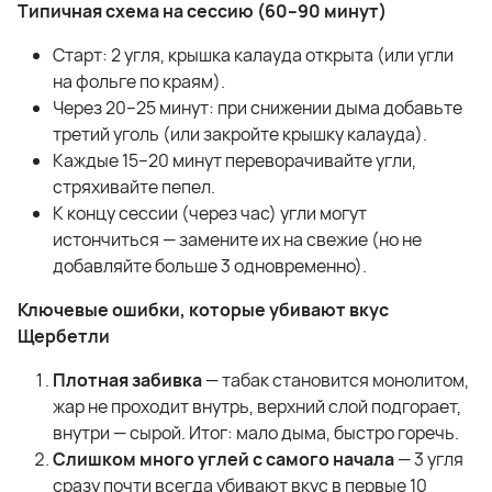
Типичная схема на сессию (60–90 минут)
Старт: 2 угля, крышка калауда открыта (или угли
на фольге по краям).
Через 20–25 минут: при снижении дыма добавьте
третий уголь (или закройте крышку калауда).
Каждые 15–20 минут переворачивайте угли,
стряхивайте пепел.
К концу сессии (через час) угли могут
истончиться — замените их на свежие (но не
добавляйте больше 3 одновременно).
Ключевые ошибки, которые убивают вкус
Щербетли
Плотная забивка
— табак становится монолитом,
жар не проходит внутрь, верхний слой подгорает,
внутри — сырой. Итог: мало дыма, быстро горечь.
Слишком много углей с самого начала
— 3 угля
сразу почти всегда убивают вкус в первые 10