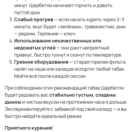
минут. Щербетли начинает горчить и давать
пустой дым.
Слабый прогрев
— если начать курить через 2–3
минуты, вкус будет «зелёным», травянистым, дым
— редким. Терпение — ключ.
Использование некачественных или
недожатых углей
— они дают неприятный
привкус, быстро тухнут и скачут по температуре.
Грязное оборудование
— старая горелая фольга,
налёт на чаше или калауде испортят любой табак.
Мойте всё после каждой сессии.
При соблюдении этих рекомендаций табак Щербетли
будет радовать вас
стабильно густым, сладким
дымом
и чистым вкусом на протяжении часа и дольше.
Экспериментируйте с забивкой под свой калауд — и вы
быстро найдёте идеальный режим.
Приятного курения!