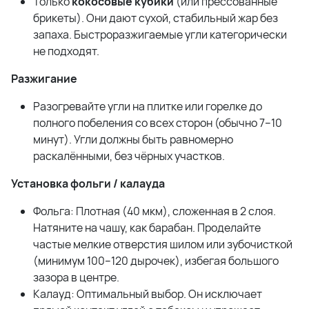
Только
кокосовые кубики
(или прессованные
брикеты). Они дают сухой, стабильный жар без
запаха. Быстроразжигаемые угли категорически
не подходят.
Разжигание
Разогревайте угли на плитке или горелке до
полного побеления со всех сторон (обычно 7–10
минут). Угли должны быть равномерно
раскалёнными, без чёрных участков.
Установка фольги / калауда
Фольга: Плотная (40 мкм), сложенная в 2 слоя.
Натяните на чашу, как барабан. Проделайте
частые мелкие отверстия шилом или зубочисткой
(минимум 100–120 дырочек), избегая большого
зазора в центре.
Калауд: Оптимальный выбор. Он исключает