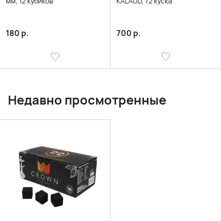
мм, 12 кубиков
KALAUD, 72 куска
180
р.
700
р.
Недавно просмотренные