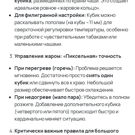
кубика
, размещенных по краям чаши. Это создает
идеальное ровное «жаровое кольцо».
Для филигранной настройки:
Кубик можно
раскалывать пополам (на кубы ~11 мм) для
сверхточной регулировки температуры, особенно
при работе с чувствительными табаками или
маленькими чашами.
Управление жаром: «Пиксельная» точность
При перегреве (горечь):
Проблема решается
мгновенно. Достаточно просто
снять один
кубик
или сдвинуть все к краю. Небольшой
размер обеспечивает быстрое охлаждение.
При недогреве (мало пара):
Убедитесь в полном
розжиге. Добавление дополнительного кубика
(четвертого или пятого) происходит быстро и
кардинально меняет ситуацию.
Критически важные правила для большого