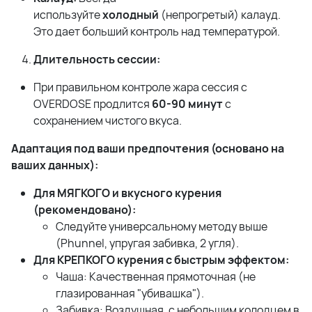
используйте
холодный
(непрогретый) калауд.
Это дает больший контроль над температурой.
Длительность сессии:
При правильном контроле жара сессия с
OVERDOSE продлится
60-90 минут
с
сохранением чистого вкуса.
Адаптация под ваши предпочтения (основано на
ваших данных):
Для МЯГКОГО и вкусного курения
(рекомендовано):
Следуйте универсальному методу выше
(Phunnel, упругая забивка, 2 угля).
Для КРЕПКОГО курения с быстрым эффектом:
Чаша: Качественная прямоточная (не
глазированная "убивашка").
Забивка: Воздушная, с небольшим колодцем в