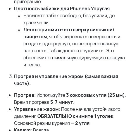
пригоранию.
Плотность забивки для Phunnel: Упругая.
Насыпьте табак свободно, без усилий, до
краев чаши.
Легко прижмите его сверху вилочкой/
пинцетом
, чтобы выровнять поверхность и
создать однородную, но не спрессованную
плотность. Табак должен пружинить. Это
обеспечит оптимальную циркуляцию воздуха
и тепла.
Прогрев и управление жаром (самая важная
часть):
Прогрев:
Используйте
3 кокосовых угля (25 мм)
.
Время прогрева
5-7 минут
.
Управление жаром:
После начала устойчивого
дымления
ОБЯЗАТЕЛЬНО снимите 1 уголек
.
Основной режим курения —
2 угля
.
Калауд:
Всегда