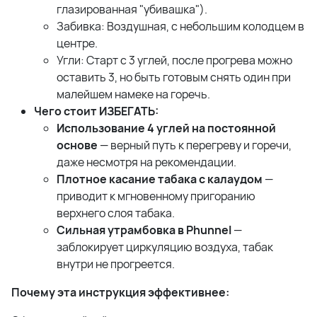
глазированная "убивашка").
Забивка: Воздушная, с небольшим колодцем в
центре.
Угли: Старт с 3 углей, после прогрева можно
оставить 3, но быть готовым снять один при
малейшем намеке на горечь.
Чего стоит ИЗБЕГАТЬ:
Использование 4 углей на постоянной
основе
— верный путь к перегреву и горечи,
даже несмотря на рекомендации.
Плотное касание табака с калаудом
—
приводит к мгновенному пригоранию
верхнего слоя табака.
Сильная утрамбовка в Phunnel
—
заблокирует циркуляцию воздуха, табак
внутри не прогреется.
Почему эта инструкция эффективнее: