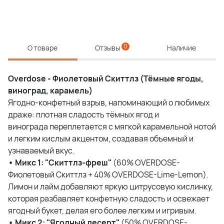
0
О товаре
Отзывы
Наличие
Overdose - Фиолетовый Скиттлз (Тёмные ягоды,
виноград, карамель)
Ягодно-конфетный взрыв, напоминающий о любимых
драже: плотная сладость тёмных ягод и
винограда переплетается с мягкой карамельной нотой
и легким кислым акцентом, создавая объемный и
узнаваемый вкус.
• Микс 1: "Скиттлз-фреш"
(60% OVERDOSE-
Фиолетовый Скиттлз + 40% OVERDOSE-Lime-Lemon).
Лимон и лайм добавляют яркую цитрусовую кислинку,
которая разбавляет конфетную сладость и освежает
ягодный букет, делая его более легким и игривым.
• Микс 2: "Ягодный десерт"
(50% OVERDOSE-