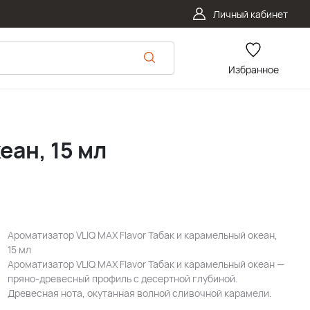
Личный кабинет
Избранное
еан, 15 мл
Ароматизатор VLIQ MAX Flavor Табак и карамельный океан,
15 мл
Ароматизатор VLIQ MAX Flavor Табак и карамельный океан —
пряно-древесный профиль с десертной глубиной.
Древесная нота, окутанная волной сливочной карамели.