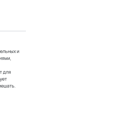
тельных и
иями,
т для
ует
мешать.