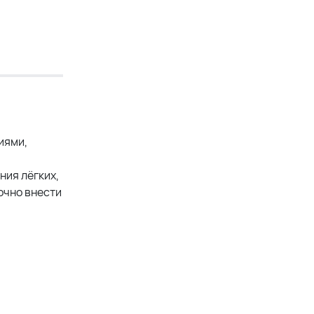
иями,
ния лёгких,
очно внести