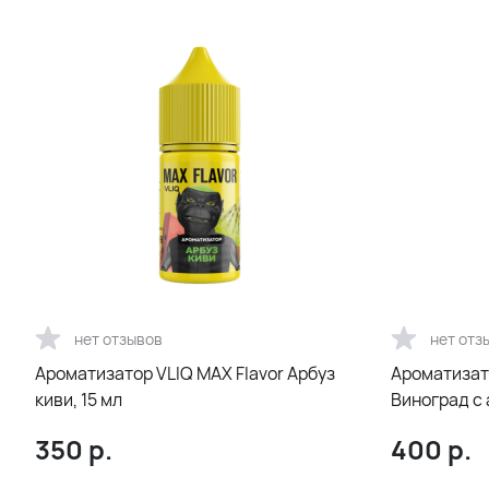
нет отзывов
нет отз
Ароматизатор VLIQ MAX Flavor Арбуз
Ароматизато
киви, 15 мл
Виноград с 
350
р.
400
р.