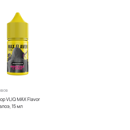
ывов
р VLIQ MAX Flavor
алоэ, 15 мл