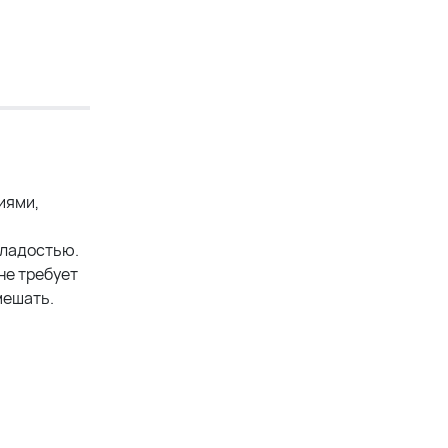
иями,
сладостью.
не требует
мешать.