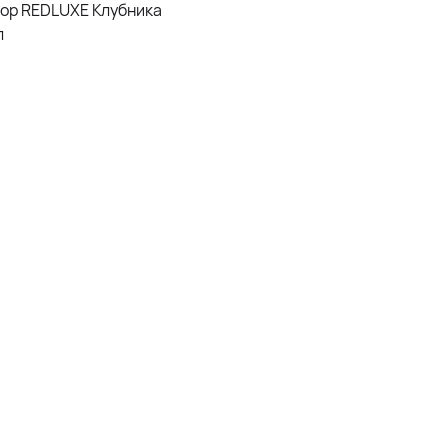
ор REDLUXE Клубника
л