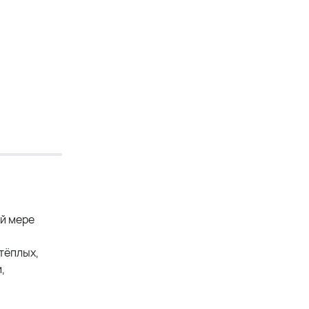
й мере
тёплых,
,