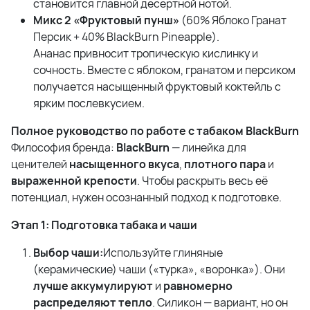
становится главной десертной нотой.
Микс 2 «Фруктовый пунш»
(60% Яблоко Гранат
Персик + 40% BlackBurn Pineapple).
Ананас привносит тропическую кислинку и
сочность. Вместе с яблоком, гранатом и персиком
получается насыщенный фруктовый коктейль с
ярким послевкусием.
Полное руководство по работе с табаком BlackBurn
Философия бренда:
BlackBurn
— линейка для
ценителей
насыщенного вкуса
,
плотного пара
и
выраженной крепости
. Чтобы раскрыть весь её
потенциал, нужен осознанный подход к подготовке.
Этап 1: Подготовка табака и чаши
Выбор чаши:
Используйте глиняные
(керамические) чаши («турка», «воронка»). Они
лучше аккумулируют
и
равномерно
распределяют тепло
. Силикон — вариант, но он