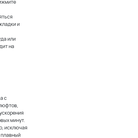
рижмите
яться
кладки и
уда или
дит на
а с
 люфтов,
 ускорения
вых минут.
о, исключая
и плавный