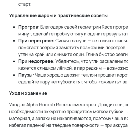
старт.
Управление жаром и практические советы
Прогрев:
Благодаря своей геометрии Race прогре
минут, сделайте пробную тягу и оцените результат
При перегреве:
Синяя глазурь — не только стильн
помогает вовремя заметить возможный перегрев. 
угли на край или снимите один. Глина быстро реаги
При недогреве:
Убедитесь, что угли раскалены п
кажется слишком лёгкой, а пар редким — возможно
Паузы:
Чаша хорошо держит тепло и прощает корот
сделайте пару неглубоких тяг, чтобы «оживить» за
Уход и хранение
Уход за Alpha Hookah Race элементарен. Дождитесь, п
необходимости аккуратно пройдитесь мягкой губкой. Г
материал, а запахи не накапливаются, поэтому чаша в
избегая падений на твёрдые поверхности — при аккура