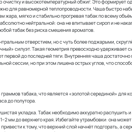
ю очистку и высокотемпературный обжиг. Это формирует о
важно для равномерной теплопроводности. Чаша быстро наб
ам жара, мягко и стабильно прогревая табак по всему объё
 абсолютно нейтральной: она не впитывает сироп и не нак
любой табак без риска смешения ароматов.
нтральным отверстием, но с чуть более поджарыми, скруг
чный» силуэт. Такая геометрия превосходно удерживает с
от первой до последней тяги. Внутренняя чаша достаточно 
ной сессии, но при этом лишена острых углов, что способ
 граммов табака, что является «золотой серединой» для к
са до полутора.
шистая укладка. Табак необходимо аккуратно распушить и
1–2 мм до верхнего края. Избегайте утрамбовки: она может
ривести к тому, что верхний слой начнёт подгорать, а се