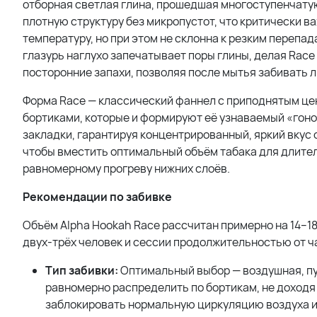
отборная светлая глина, прошедшая многоступенчату
плотную структуру без микропустот, что критически 
температуру, но при этом не склонна к резким перепад
глазурь наглухо запечатывает поры глины, делая Race
посторонние запахи, позволяя после мытья забивать 
Форма Race — классический фаннел с приподнятым це
бортиками, которые и формируют её узнаваемый «гоно
закладки, гарантируя концентрированный, яркий вкус 
чтобы вместить оптимальный объём табака для длитель
равномерному прогреву нижних слоёв.
Рекомендации по забивке
Объём Alpha Hookah Race рассчитан примерно на 14–18
двух-трёх человек и сессии продолжительностью от ча
Тип забивки:
Оптимальный выбор — воздушная, пу
равномерно распределить по бортикам, не доходя 
заблокировать нормальную циркуляцию воздуха и п