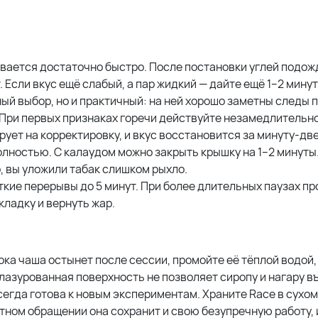
вается достаточно быстро. После постановки углей подож
. Если вкус ещё слабый, а пар жидкий — дайте ещё 1–2 минут
ый выбор, но и практичный: на ней хорошо заметны следы п
При первых признаках горечи действуйте незамедлительно
рует на корректировку, и вкус восстановится за минуту-две
олностью. С калаудом можно закрыть крышку на 1–2 минуты.
, вы уложили табак слишком рыхло.
кие перерывы до 5 минут. При более длительных паузах пр
кладку и вернуть жар.
ока чаша остынет после сессии, промойте её тёплой водой,
лазурованная поверхность не позволяет сиропу и нагару в
сегда готова к новым экспериментам. Храните Race в сухом
тном обращении она сохранит и свою безупречную работу, 