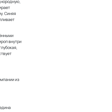
днородную,
ирает
му. Синяя
апливает
лёнными
ироп внутри
глубокая,
ствует
омпании из
редина