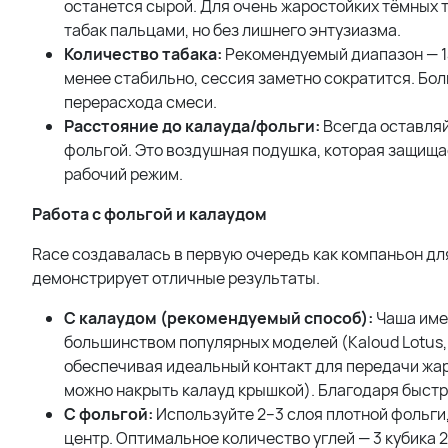
останется сырой. Для очень жаростойких тёмных 
табак пальцами, но без лишнего энтузиазма.
Количество табака:
Рекомендуемый диапазон — 14
менее стабильно, сессия заметно сократится. Бо
перерасхода смеси.
Расстояние до калауда/фольги:
Всегда оставляй
фольгой. Это воздушная подушка, которая защищае
рабочий режим.
Работа с фольгой и калаудом
Race создавалась в первую очередь как компаньон для
демонстрирует отличные результаты.
С калаудом (рекомендуемый способ):
Чаша име
большинством популярных моделей (Kaloud Lotus, 
обеспечивая идеальный контакт для передачи жара
можно накрыть калауд крышкой). Благодаря быстро
С фольгой:
Используйте 2–3 слоя плотной фольги
центр. Оптимальное количество углей — 3 кубика 2