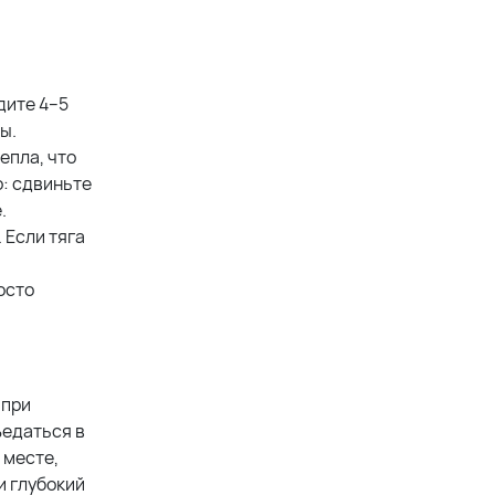
дите 4–5
ы.
епла, что
: сдвиньте
.
 Если тяга
осто
 при
ъедаться в
 месте,
и глубокий