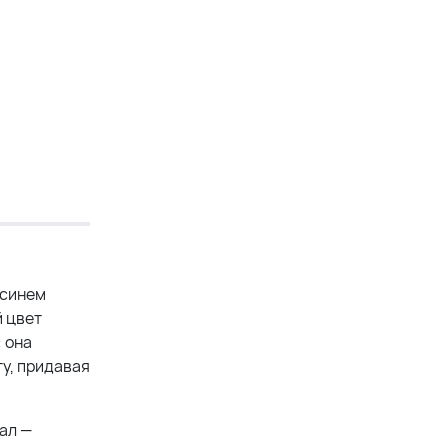
 синем
й цвет
 она
ту, придавая
ал —