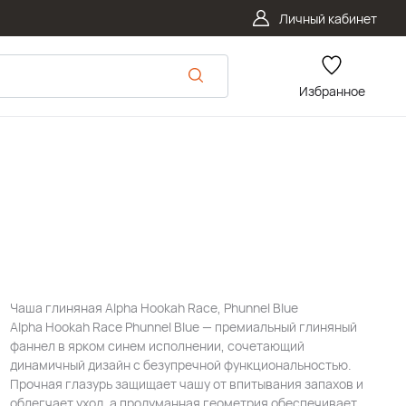
Личный кабинет
Избранное
Чаша глиняная Alpha Hookah Race, Phunnel Blue
Alpha Hookah Race Phunnel Blue — премиальный глиняный
фаннел в ярком синем исполнении, сочетающий
динамичный дизайн с безупречной функциональностью.
Прочная глазурь защищает чашу от впитывания запахов и
облегчает уход, а продуманная геометрия обеспечивает