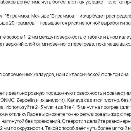
табаков допустима чуть более плотная укладка — слегка п
–18 граммов. Меньше 12 граммов — и жар будет распредел
льше 20 граммов — повышается риск неполной выработки за
те зазор в 1–2 мм между поверхностью табака и дном кала
т верхний слой от мгновенного перегрева, пока чаша выхо
 современных калаудов, но и с классической фольгой она
ет идеально ровную посадочную поверхность и совместим
ONMO, Zeppelin и их аналоги). Калауд садится плотно, без
. Используйте 2–3 угля и дайте 4–5 минут на прогрев (для
му отклику Race вы сможете точно регулировать жар с пер
, натянутой без провисаний. Отверстия делайте равномерн
2 мм по окружности. Такой способ даёт чуть более мягкий 