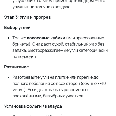
углубление пальцем прямо под колодцем — это
улучшит циркуляцию воздуха.
Этап 3: Угли и прогрев
Выбор углей
Только
кокосовые кубики
(или прессованные
брикеты). Они дают сухой, стабильный жар без
запаха. Быстроразжигаемые угли категорически
не подходят.
Разжигание
Разогревайте угли на плитке или горелке до
полного побеления со всех сторон (обычно 7–10
минут). Угли должны быть равномерно
раскалёнными, без чёрных участков.
Установка фольги / калауда