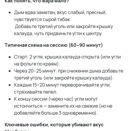
Как понять, что жара мало?
Дым едва заметен, вкус слабый, пресный,
чувствуется сырой табак.
Добавьте третий уголь или закройте крышку
калауда, чуть придвиньте угли к центру.
Типичная схема на сессию (60–90 минут)
Старт: 2 угля, крышка калауда открыта (или угли
на фольге по краям).
Через 20–25 минут: при снижении дыма добавьте
третий уголь (или закройте крышку калауда).
Каждые 15–20 минут переворачивайте угли,
стряхивайте пепел.
К концу сессии (через час) угли могут
истончиться — замените их на свежие (но не
добавляйте больше 3 одновременно).
Ключевые ошибки, которые убивают вкус