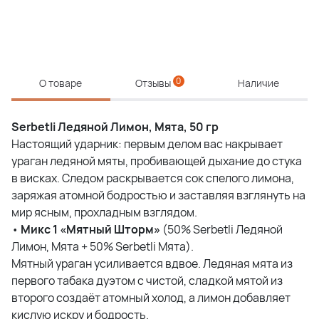
0
О товаре
Отзывы
Наличие
Serbetli Ледяной Лимон, Мята, 50 гр
Настоящий ударник: первым делом вас накрывает
ураган ледяной мяты, пробивающей дыхание до стука
в висках. Следом раскрывается сок спелого лимона,
заряжая атомной бодростью и заставляя взглянуть на
мир ясным, прохладным взглядом.
•
Микс 1 «Мятный Шторм»
(50% Serbetli Ледяной
Лимон, Мята + 50% Serbetli Мята).
Мятный ураган усиливается вдвое. Ледяная мята из
первого табака дуэтом с чистой, сладкой мятой из
второго создаёт атомный холод, а лимон добавляет
кислую искру и бодрость.