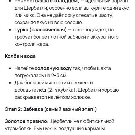
Phunnel (чаша с колодцем)
— идеальный вариант
для Щербетли, особенно если вы курите один вкус
или микс. Она не даёт соку стекать в шахту,
сохраняя вкус на всю сессию.
Турка (классическая)
— тоже подойдёт, но
требует более плотной забивки и аккуратного
контроля жара.
Колба и вода
Налейте
холодную воду
так, чтобы шахта
погружалась на 2–3 см.
Для большей мягкости и свежести
добавьте
лёд
(2–4 кубика). Щербетли хорошо
раскрывается на лёгком холодке.
Этап 2: Забивка (самый важный этап!)
Золотое правило:
Щербетли не любит сильной
утрамбовки. Ему нужны воздушные карманы.