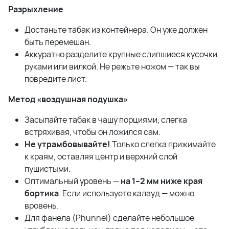
Разрыхление
Достаньте табак из контейнера. Он уже должен
быть перемешан.
Аккуратно разделите крупные слипшиеся кусочки
руками или вилкой. Не режьте ножом — так вы
повредите лист.
Метод «воздушная подушка»
Засыпайте табак в чашу порциями, слегка
встряхивая, чтобы он ложился сам.
Не утрамбовывайте!
Только слегка прижимайте
к краям, оставляя центр и верхний слой
пушистыми.
Оптимальный уровень —
на 1–2 мм ниже края
бортика
. Если используете калауд — можно
вровень.
Для фанела (Phunnel) сделайте небольшое