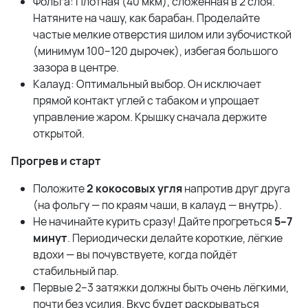
Фольга: Плотная (40 мкм), сложенная в 2 слоя.
Натяните на чашу, как барабан. Проделайте
частые мелкие отверстия шилом или зубочисткой
(минимум 100–120 дырочек), избегая большого
зазора в центре.
Калауд: Оптимальный выбор. Он исключает
прямой контакт углей с табаком и упрощает
управление жаром. Крышку сначала держите
открытой.
Прогрев и старт
Положите
2 кокосовых угля
напротив друг друга
(на фольгу — по краям чаши, в калауд — внутрь).
Не начинайте курить сразу! Дайте прогреться
5–7
минут
. Периодически делайте короткие, лёгкие
вдохи — вы почувствуете, когда пойдёт
стабильный пар.
Первые 2–3 затяжки должны быть очень лёгкими,
почти без усилия. Вкус будет раскрываться