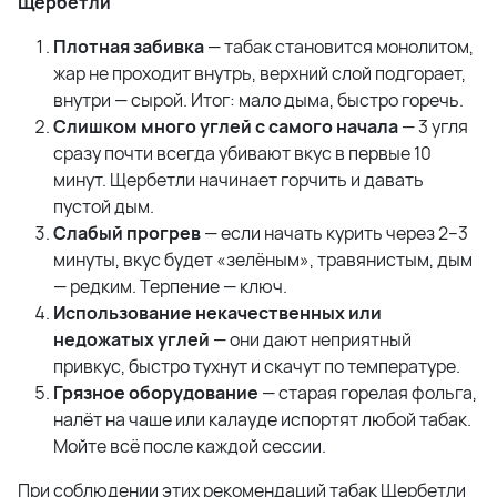
Щербетли
Плотная забивка
— табак становится монолитом,
жар не проходит внутрь, верхний слой подгорает,
внутри — сырой. Итог: мало дыма, быстро горечь.
Слишком много углей с самого начала
— 3 угля
сразу почти всегда убивают вкус в первые 10
минут. Щербетли начинает горчить и давать
пустой дым.
Слабый прогрев
— если начать курить через 2–3
минуты, вкус будет «зелёным», травянистым, дым
— редким. Терпение — ключ.
Использование некачественных или
недожатых углей
— они дают неприятный
привкус, быстро тухнут и скачут по температуре.
Грязное оборудование
— старая горелая фольга,
налёт на чаше или калауде испортят любой табак.
Мойте всё после каждой сессии.
При соблюдении этих рекомендаций табак Щербетли