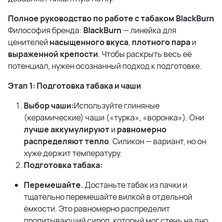
Полное руководство по работе с табаком BlackBurn
Философия бренда:
BlackBurn
— линейка для
ценителей
насыщенного вкуса
,
плотного пара
и
выраженной крепости
. Чтобы раскрыть весь её
потенциал, нужен осознанный подход к подготовке.
Этап 1: Подготовка табака и чаши
Выбор чаши:
Используйте глиняные
(керамические) чаши («турка», «воронка»). Они
лучше аккумулируют
и
равномерно
распределяют тепло
. Силикон — вариант, но он
хуже держит температуру.
Подготовка табака:
Перемешайте.
Достаньте табак из пачки и
тщательно перемешайте вилкой в отдельной
ёмкости. Это равномерно распределит
пропитывающий сироп, который мог стечь на дно.