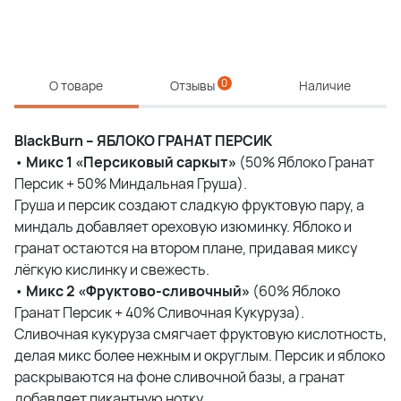
0
О товаре
Отзывы
Наличие
BlackBurn – ЯБЛОКО ГРАНАТ ПЕРСИК
•
Микс 1 «Персиковый саркыт»
(50% Яблоко Гранат
Персик + 50% Миндальная Груша).
Груша и персик создают сладкую фруктовую пару, а
миндаль добавляет ореховую изюминку. Яблоко и
гранат остаются на втором плане, придавая миксу
лёгкую кислинку и свежесть.
•
Микс 2 «Фруктово-сливочный»
(60% Яблоко
Гранат Персик + 40% Сливочная Кукуруза).
Сливочная кукуруза смягчает фруктовую кислотность,
делая микс более нежным и округлым. Персик и яблоко
раскрываются на фоне сливочной базы, а гранат
добавляет пикантную нотку.