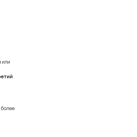
и
или
ретий
 более