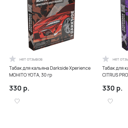
нет отзывов
нет отз
Табак для кальяна Darkside Xperience
Табак для к
MOHITO YOTA, 30 гр
CITRUS PRO,
330
р.
330
р.