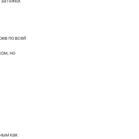
 затяжки.
рев по всей
ом, но
шным как