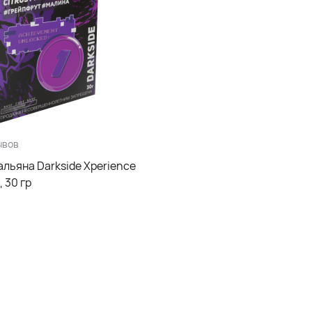
ывов
альяна Darkside Xperience
 30 гр