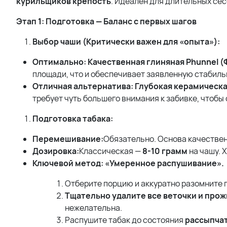
курильщиков крепость
. Идеален для длительных сес
Этап 1: Подготовка — Баланс с первых шагов
Выбор чаши (Критически важен для «опыта»):
Оптимально: Качественная глиняная Phunnel (
площади, что и обеспечивает заявленную стабиль
Отличная альтернатива: Глубокая керамическа
требует чуть большего внимания к забивке, чтобы с
Подготовка табака:
Перемешивание:
Обязательно. Основа качествен
Дозировка:
Классическая —
8-10 грамм
на чашу. 
Ключевой метод: «Умеренное распушивание».
Отберите порцию и аккуратно разомните 
Тщательно удалите все веточки и прож
нежелательна.
Распушите табак до состояния
рассыпчат