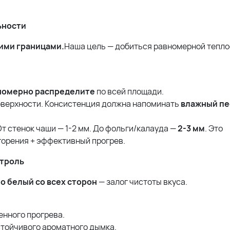
ьности
ими границами.
Наша цель — добиться равномерной тепло
номерно распределите
по всей площади.
поверхности. Консистенция должна напоминать
влажный пе
т стенок чаши — 1-2 мм. До фольги/калауда —
2-3 мм
. Это
горения + эффективный прогрев.
нтроль
 белый со всех сторон
— залог чистоты вкуса.
енного прогрева.
стойчивого ароматного дымка.