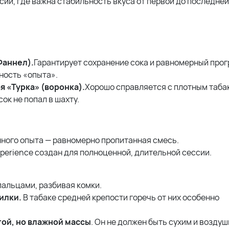
сий, где важна стабильность вкуса от первой до последней
Фаннел).
Гарантирует сохранение сока и равномерный прог
ность «опыта».
я «Турка» (воронка).
Хорошо справляется с плотным табак
ок не попал в шахту.
ного опыта — равномерно пропитанная смесь.
Xperience создан для полноценной, длительной сессии.
пальцами, разбивая комки.
илки.
В табаке средней крепости горечь от них особенно
ой, но влажной массы
. Он не должен быть сухим и возду