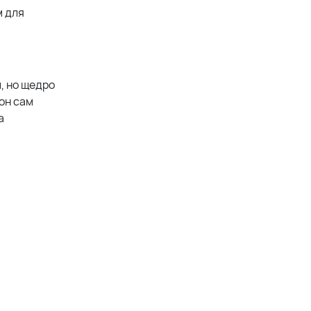
м для
, но щедро
он сам
а