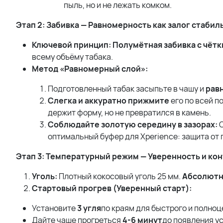
пыль, но и не лежать комком.
Этап 2: Забивка — Равномерность как залог стабил
Ключевой принцип: Полумётная забивка с чётк
всему объёму табака.
Метод «Равномерный слой»:
Подготовленный табак засыпьте в чашу и
рав
Слегка и аккуратно прижмите
его по всей 
держит форму, но не превратился в камень.
Соблюдайте золотую середину в зазорах:
О
оптимальный буфер для Xperience: защита от 
Этап 3: Температурный режим — Уверенность и ко
Уголь:
Плотный кокосовый уголь 25 мм.
Абсолютно
Стартовый прогрев (Уверенный старт):
Установите
3 угля
по краям для быстрого и полноц
Дайте чаше прогреться
4-6 минут
до появления у