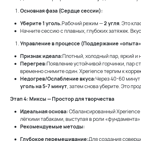
Основная фаза (Сердце сессии):
Уберите 1 уголь.
Рабочий режим —
2 угля
. Это кл
Начните сессию с плавных, глубоких затяжек. Вку
Управление в процессе (Поддержание «опыта»
Признак идеала:
Плотный, холодный пар, яркий и
Перегрев:
Появление устойчивой горчинки, пар с
временно снимите один. Xperience терпим к корре
Недогрев/Ослабление вкуса:
Через 40-60 минут
уголь на 5-7 минут
, затем снова уберите. Это пр
Этап 4: Миксы — Простор для творчества
Идеальная основа:
Сбалансированный Xperience о
лёгкими табаками, выступая в роли «фундамента»
Рекомендуемые методы:
Глубокое перемешивание:
Для создания соверше