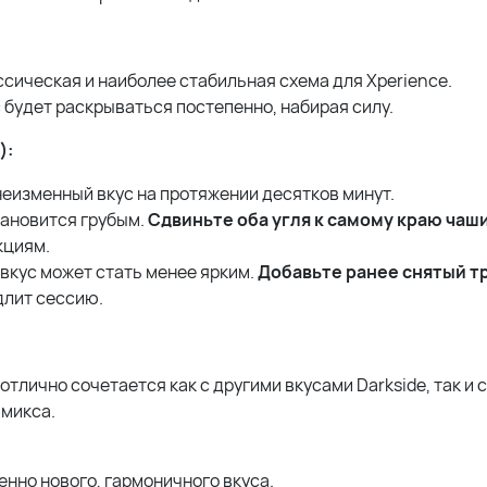
ассическая и наиболее стабильная схема для Xperience.
с будет раскрываться постепенно, набирая силу.
):
 неизменный вкус на протяжении десятков минут.
тановится грубым.
Сдвиньте оба угля к самому краю чаш
кциям.
 вкус может стать менее ярким.
Добавьте ранее снятый т
одлит сессию.
тлично сочетается как с другими вкусами Darkside, так и с
 микса.
нно нового, гармоничного вкуса.