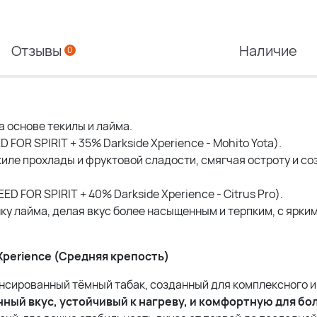
Отзывы
Наличие
0
 основе текилы и лайма.
D FOR SPIRIT + 35% Darkside Xperience - Mohito Yota).
иле прохлады и фруктовой сладости, смягчая остроту и с
ED FOR SPIRIT + 40% Darkside Xperience - Citrus Pro).
нку лайма, делая вкус более насыщенным и терпким, с ярки
Xperience (Средняя крепость)
нсированный тёмный табак, созданный для комплексного и
ный вкус, устойчивый к нагреву, и комфортную для б