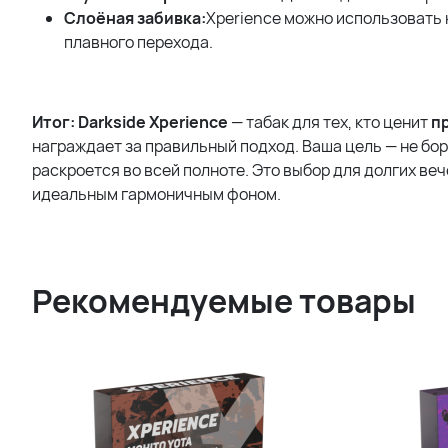
Слоёная забивка:
Xperience можно использовать 
плавного перехода.
Итог:
Darkside Xperience
— табак для тех, кто ценит
п
награждает за правильный подход. Ваша цель — не боро
раскроется во всей полноте. Это выбор для долгих веч
идеальным гармоничным фоном.
Рекомендуемые товары