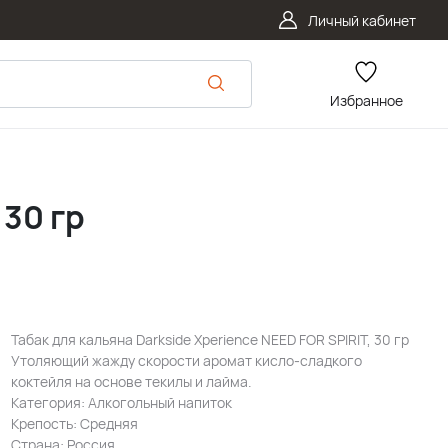
Личный кабинет
Избранное
 30 гр
Табак для кальяна Darkside Xperience NEED FOR SPIRIT, 30 гр
Утоляющий жажду скорости аромат кисло-сладкого
коктейля на основе текилы и лайма.
Категория: Алкогольный напиток
Крепость: Средняя
Страна: Россия