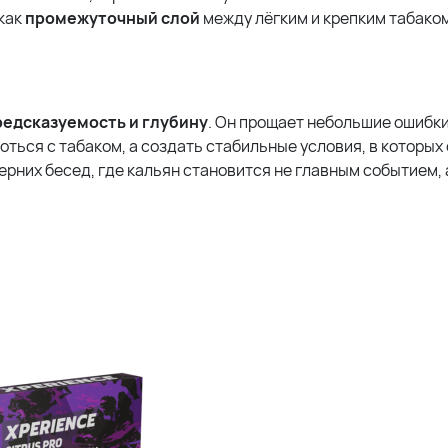
как
промежуточный слой
между лёгким и крепким табако
редсказуемость и глубину
. Он прощает небольшие ошибки
ться с табаком, а создать стабильные условия, в которых 
ерних бесед, где кальян становится не главным событием, 