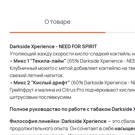
О товаре
Darkside Xperience - NEED FOR SPIRIT
Утоляющий жажду скорости кисло-сладкий коктейль на
•
Микс
1 "
Текила
-
лайм
"
(65% Darkside Xperience - NEE
Клубничный мохито с мятой добавляет коктейлю на тек
свежий летний напиток.
•
Микс
2 "
Кислый
дрифт
"
(60% Darkside Xperience - NE
Грейпфрут и малина из Citrus Pro подчёркивают кисли
цитрусовым послевкусием.
Полное руководство по работе с табаком Darkside 
Философия линейки:
Darkside Xperience
— это сбала
продолжительного опыта. Он сочетает в себе
насыщен