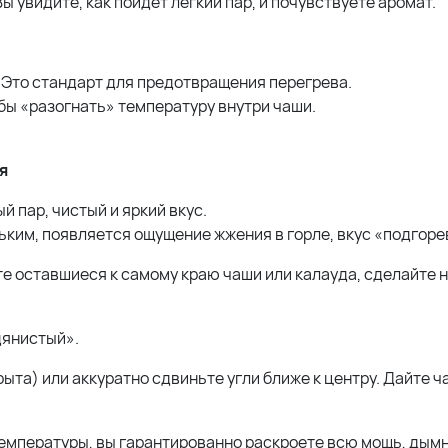
ы увидите, как пойдёт лёгкий пар, и почувствуете аромат.
. Это стандарт для предотвращения перегрева.
бы «разогнать» температуру внутри чаши.
я
 пар, чистый и яркий вкус.
ьким, появляется ощущение жжения в горле, вкус «подгор
те оставшиеся к самому краю чаши или калауда, сделайте 
дянистый».
рыта) или аккуратно сдвиньте угли ближе к центру. Дайте 
 температуры, вы гарантированно раскроете всю мощь, дым