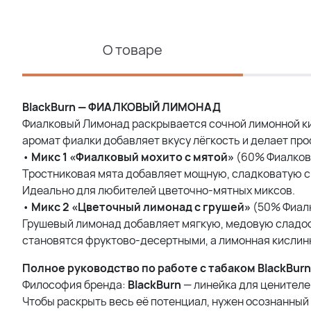
О товаре
BlackBurn — ФИАЛКОВЫЙ ЛИМОНАД
Фиалковый Лимонад раскрывается сочной лимонной ки
аромат фиалки добавляет вкусу лёгкость и делает пр
•
Микс 1 «Фиалковый мохито с мятой»
(60% Фиалковы
Тростниковая мята добавляет мощную, сладковатую с
Идеально для любителей цветочно-мятных миксов.
•
Микс 2 «Цветочный лимонад с грушей»
(50% Фиалк
Грушевый лимонад добавляет мягкую, медовую сладос
становятся фруктово-десертными, а лимонная кислин
Полное руководство по работе с табаком BlackBurn
Философия бренда:
BlackBurn
— линейка для ценител
Чтобы раскрыть весь её потенциал, нужен осознанный 