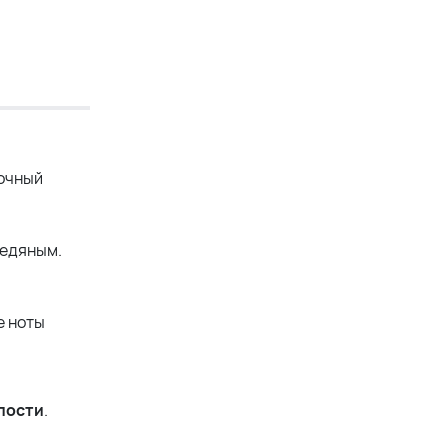
точный
ледяным.
е ноты
пости
.