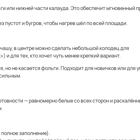
ги или нижней части калауда. Это обеспечит мгновенный п
 пустот и бугров, чтобы нагрев шёл по всей площади.
 чашу, в центре можно сделать небольшой колодец для
 и для тех, кто хочет чуть менее крепкий вариант.
я, но не касается фольги. Подходит для новичков или для
 сильным.
отовности — равномерно белые со всех сторон и раскалённ
ы.
— полное заполнение).