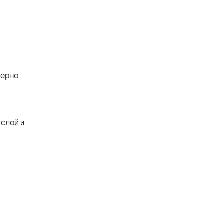
мерно
 слой и