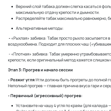
Верхний слой табака должен слегка касаться фоль
максимальную отдачу крепости и дымности.
Распределяйте табак максимально равномерно, без
Альтернативные методы:
-
«Рыхлая» забивка: Табак просто рыхло засыпается в
воздухообмена. Подходит для плоских чаш («убивашек»)
- «Плотная» забивка: Табак умеренно утрамбовываетс
крепости, если оригинальный метод кажется слишком
Этап 3: Прогрев и начало сессии
- Розжиг угля:
Угли должны быть прогреты до полной г
Неполный прогрев — главная причина вкуса гари и сер
- Первичный (агрессивный) прогрев:
Установите на чашу 4 угля по краям (для калауда 