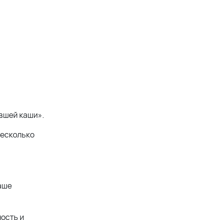
евшей каши».
несколько
чаше
ность и