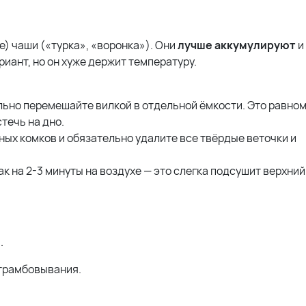
) чаши («турка», «воронка»). Они
лучше аккумулируют
и
риант, но он хуже держит температуру.
льно перемешайте вилкой в отдельной ёмкости. Это равно
течь на дно.
ных комков и обязательно удалите все твёрдые веточки и
 на 2-3 минуты на воздухе — это слегка подсушит верхний
.
утрамбовывания.