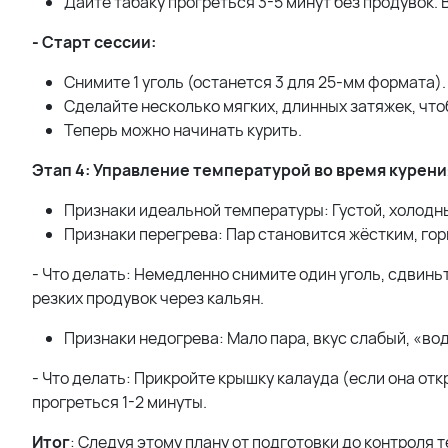
Дайте табаку прогреться 3-5 минут без продувок. В
- Старт сессии:
Снимите 1 уголь (останется 3 для 25-мм формата)
Сделайте несколько мягких, длинных затяжек, что
Теперь можно начинать курить.
Этап 4: Управление температурой во время курени
Признаки идеальной температуры: Густой, холодный
Признаки перегрева: Пар становится жёстким, гор
- Что делать: Немедленно снимите один уголь, сдвинь
резких продувок через кальян.
Признаки недогрева: Мало пара, вкус слабый, «во
- Что делать: Прикройте крышку калауда (если она отк
прогреться 1-2 минуты.
Итог
: Следуя этому плану от подготовки до контроля