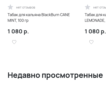
нет отзывов
нет отз
Табак для кальяна BlackBurn CANE
Табак для к
MINT, 100 гр
LEMONADE, 
1 080
р.
1 080
р.
Недавно просмотренные