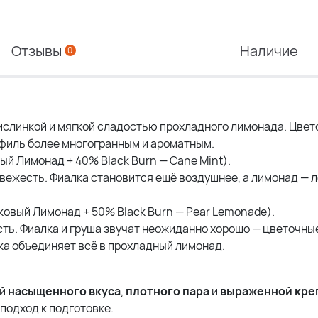
Отзывы
Наличие
0
слинкой и мягкой сладостью прохладного лимонада. Цве
офиль более многогранным и ароматным.
й Лимонад + 40% Black Burn — Cane Mint).
вежесть. Фиалка становится ещё воздушнее, а лимонад — 
овый Лимонад + 50% Black Burn — Pear Lemonade).
ть. Фиалка и груша звучат неожиданно хорошо — цветочны
ка объединяет всё в прохладный лимонад.
ей
насыщенного вкуса
,
плотного пара
и
выраженной кре
подход к подготовке.