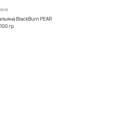
ывов
альяна BlackBurn PEAR
100 гр