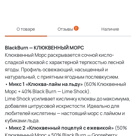
0
О товаре
Отзывы
Наличие
BlackBurn — КЛЮКВЕННЫЙ МОРС
Клюквенный Морс раскрывается сочной кисло-
сладкой клюквой с характерной терпкостью лесной
ягоды. Профиль освежающий, насыщенный и
натуральный, с приятным ягодным послевкусием.
•
Микс 1 «Клюква-лайм на льду»
(60% Клюквенный
Морс + 40% Black Burn — Lime Shock).
Lime Shock усиливает кислинку клюквы до максимума,
добавляя цитрусовой искристости. Идеально для
любителей кислятины — настоящий морс с лаймом и
кубиками льда.
•
Микс 2 «Клюквенный поцелуй с ежевикой»
(50%
Клюквенный Морс + 50% Black Burn — Gooseberry