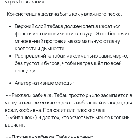
утрамбовывания.
-Консистенция должна быть как у влажного песка.
Верхний слой табака должен слегка касаться
фольги или нижней части калауда. Это обеспечит
мгновенный прогрев и максимальную отдачу
крепости и дымности.
Распределяйте табак максимально равномерно,
без пустот и бугров, чтобы нагрев шёл по всей
площади.
Альтернативные методы:
-
«Рыхлая» забивка: Табак просто рыхло засыпается в
чашу, в центре можно сделать небольшой колодец для
воздухообмена. Подходит для плоских чаш
(«убивашек») и для тех, кто хочет чуть менее крепкий
вариант.
- «Плотная» забивка: Табак умеренно