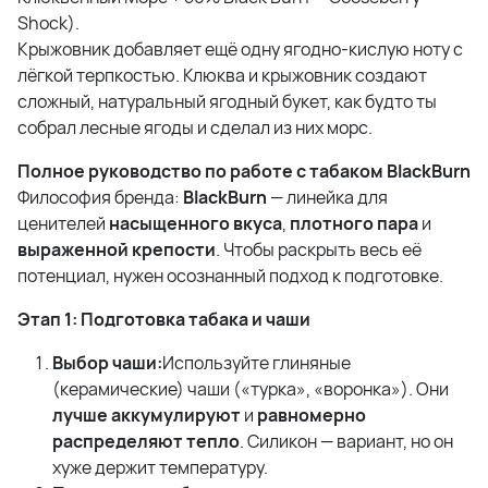
Shock).
Крыжовник добавляет ещё одну ягодно-кислую ноту с
лёгкой терпкостью. Клюква и крыжовник создают
сложный, натуральный ягодный букет, как будто ты
собрал лесные ягоды и сделал из них морс.
Полное руководство по работе с табаком BlackBurn
Философия бренда:
BlackBurn
— линейка для
ценителей
насыщенного вкуса
,
плотного пара
и
выраженной крепости
. Чтобы раскрыть весь её
потенциал, нужен осознанный подход к подготовке.
Этап 1: Подготовка табака и чаши
Выбор чаши:
Используйте глиняные
(керамические) чаши («турка», «воронка»). Они
лучше аккумулируют
и
равномерно
распределяют тепло
. Силикон — вариант, но он
хуже держит температуру.