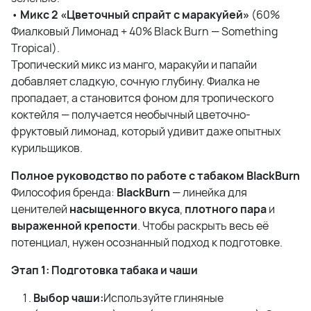
•
Микс 2 «Цветочный спрайт с маракуйей»
(60%
Фиалковый Лимонад + 40% Black Burn — Something
Tropical).
Тропический микс из манго, маракуйи и папайи
добавляет сладкую, сочную глубину. Фиалка не
пропадает, а становится фоном для тропического
коктейля — получается необычный цветочно-
фруктовый лимонад, который удивит даже опытных
курильщиков.
Полное руководство по работе с табаком BlackBurn
Философия бренда:
BlackBurn
— линейка для
ценителей
насыщенного вкуса
,
плотного пара
и
выраженной крепости
. Чтобы раскрыть весь её
потенциал, нужен осознанный подход к подготовке.
Этап 1: Подготовка табака и чаши
Выбор чаши:
Используйте глиняные