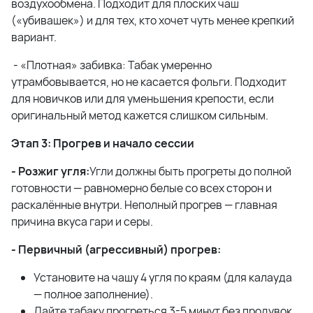
воздухообмена. Подходит для плоских чаш
(«убивашек») и для тех, кто хочет чуть менее крепкий
вариант.
- «Плотная» забивка: Табак умеренно
утрамбовывается, но не касается фольги. Подходит
для новичков или для уменьшения крепости, если
оригинальный метод кажется слишком сильным.
Этап 3: Прогрев и начало сессии
- Розжиг угля:
Угли должны быть прогреты до полной
готовности — равномерно белые со всех сторон и
раскалённые внутри. Неполный прогрев — главная
причина вкуса гари и серы.
- Первичный (агрессивный) прогрев:
Установите на чашу 4 угля по краям (для калауда
— полное заполнение).
Дайте табаку прогреться 3-5 минут без продувок.