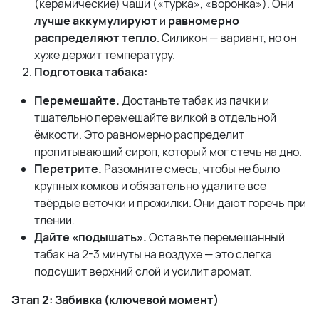
(керамические) чаши («турка», «воронка»). Они
лучше аккумулируют
и
равномерно
распределяют тепло
. Силикон — вариант, но он
хуже держит температуру.
Подготовка табака:
Перемешайте.
Достаньте табак из пачки и
тщательно перемешайте вилкой в отдельной
ёмкости. Это равномерно распределит
пропитывающий сироп, который мог стечь на дно.
Перетрите.
Разомните смесь, чтобы не было
крупных комков и обязательно удалите все
твёрдые веточки и прожилки. Они дают горечь при
тлении.
Дайте «подышать».
Оставьте перемешанный
табак на 2-3 минуты на воздухе — это слегка
подсушит верхний слой и усилит аромат.
Этап 2: Забивка (ключевой момент)