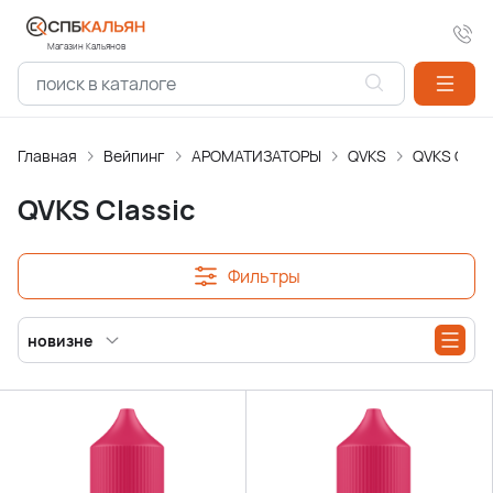
Магазин Кальянов
Главная
Вейпинг
АРОМАТИЗАТОPЫ
QVKS
QVKS Class
QVKS Classic
Фильтры
новизне