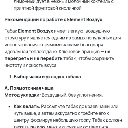
лимонный дуэт в нежный молочный коктейль с
приятной фруктовой кислинкой.
Рекомендации по работе с Element Воздух
Табак
Element Воздух
имеет легкую, воздушную
структуру и является одним из самых популярных для
использования с прямыми чашами благодаря
идеальной теплоотдаче. Ключевой принцип —
не
перегреть и не перебить
табак, чтобы сохранить
чистоту и яркость вкуса.
Выбор чаши и укладка табака
А. Прямоточная чаша
Метод укладки:
Воздушный, без уплотнения.
Как делать:
Рассыпьте табак до краев чаши или
чуть выше, а затем аккуратно сгребите его к
центру, формируя небольшую горку. Табак должен
лежать
рыхло
, между клочками оставаться