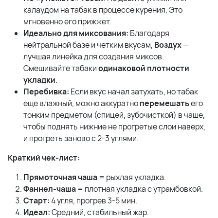
калаудом на табак в процессе курения. Это
мгновенно его прижжет.
Идеально для миксования:
Благодаря
нейтральной базе и четким вкусам,
Воздух
—
лучшая линейка для создания миксов.
Смешивайте табаки
одинаковой плотности
укладки
.
Перебивка:
Если вкус начал затухать, но табак
еще влажный, можно аккуратно
перемешать
его
тонким предметом (спицей, зубочисткой) в чаше,
чтобы поднять нижние не прогретые слои наверх,
и прогреть заново с 2-3 углями.
Краткий чек-лист:
Прямоточная чаша
= рыхлая укладка.
Фаннел-чаша
= плотная укладка с утрамбовкой.
Старт:
4 угля, прогрев 3-5 мин.
Идеал:
Средний, стабильный жар.