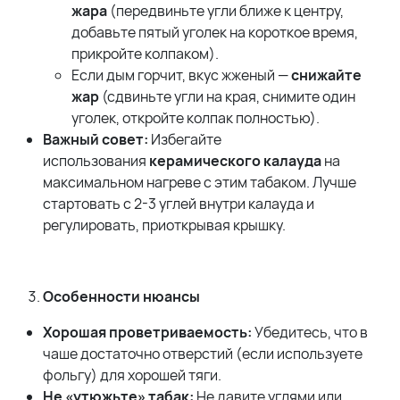
жара
(передвиньте угли ближе к центру,
добавьте пятый уголек на короткое время,
прикройте колпаком).
Если дым горчит, вкус жженый —
снижайте
жар
(сдвиньте угли на края, снимите один
уголек, откройте колпак полностью).
Важный совет:
Избегайте
использования
керамического калауда
на
максимальном нагреве с этим табаком. Лучше
стартовать с 2-3 углей внутри калауда и
регулировать, приоткрывая крышку.
Особенности нюансы
Хорошая проветриваемость:
Убедитесь, что в
чаше достаточно отверстий (если используете
фольгу) для хорошей тяги.
Не «утюжьте» табак:
Не давите углями или