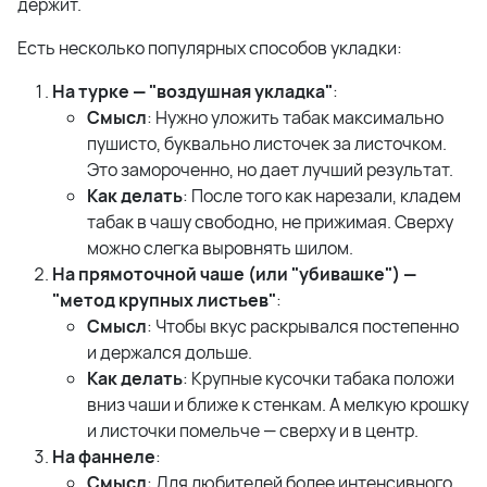
держит.
Есть несколько популярных способов укладки:
На турке — "воздушная укладка"
:
Смысл
: Нужно уложить табак максимально
пушисто, буквально листочек за листочком.
Это замороченно, но дает лучший результат.
Как делать
: После того как нарезали, кладем
табак в чашу свободно, не прижимая. Сверху
можно слегка выровнять шилом.
На прямоточной чаше (или "убивашке") —
"метод крупных листьев"
:
Смысл
: Чтобы вкус раскрывался постепенно
и держался дольше.
Как делать
: Крупные кусочки табака положи
вниз чаши и ближе к стенкам. А мелкую крошку
и листочки помельче — сверху и в центр.
На фаннеле
:
Смысл
: Для любителей более интенсивного