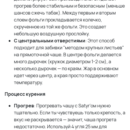
прогрев более стабильным и безопасным (меньше
шансов сжечь табак). Между первым и вторым
слоем фольги прокладывается колечко,
скрученное из той же фольги. Это создает
небольшую воздушную прослойку.
С центральными отверстиями
: Этот способ
подходит для забивки "методом крупных листьев"
на прямоточной чаше. В центре фольги делается
много дырочек (кружок диаметром 1-2 см), а
несколько дырочек — по краям. Жар в основном
идет через центр, а края просто поддерживают
температуру.
Процесс курения
Прогрев
: Прогревать чашу с Satyr'ом нужно
тщательно. Если ты чувствуешь только крепость, а
вкус не раскрывается — значит, чаша прогрета
недостаточно. Используй 4 угля 25 мм для