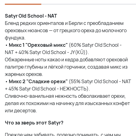
Satyr Old School - NAT
Бленд редких ориенталов и Берли с преобладанием
ореховых нюансов — от грецкого ореха до молочного
фундука.
•
Микс
1 "
Ореховый
микс
"
(60% Satyr Old School -
NAT + 40% Satyr Old School - JY(KŪ)).
Обжаренные ноты какао и кедра добавляют ореховой
палитре глубины и лёгкой горчинки, создавая микс из
жареных орехов.
•
Микс
2 "
Сладкие
орехи
"
(55% Satyr Old School - NAT
+ 45% Satyr Old School - НЕЖНОСТЬ).
Сливочно-ванильная нежность обволакивает орехи,
делая их похожими на начинку для изысканных конфет
или десертов.
Что за зверь этот Satyr?
Прежде чем забивать, полезно понимать, с чем мы