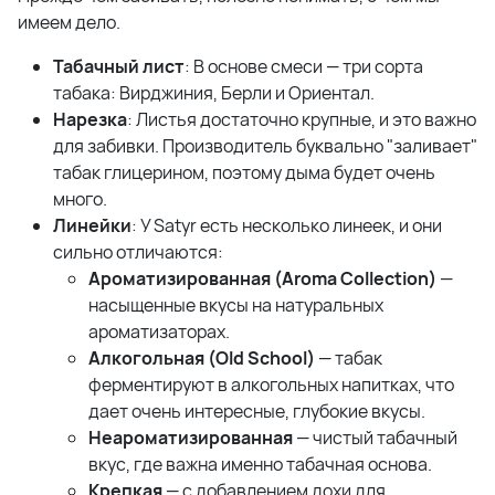
имеем дело.
Табачный лист
: В основе смеси — три сорта
табака: Вирджиния, Берли и Ориентал.
Нарезка
: Листья достаточно крупные, и это важно
для забивки. Производитель буквально "заливает"
табак глицерином, поэтому дыма будет очень
много.
Линейки
: У Satyr есть несколько линеек, и они
сильно отличаются:
Ароматизированная (Aroma Collection)
—
насыщенные вкусы на натуральных
ароматизаторах.
Алкогольная (Old School)
— табак
ферментируют в алкогольных напитках, что
дает очень интересные, глубокие вкусы.
Неароматизированная
— чистый табачный
вкус, где важна именно табачная основа.
Крепкая
— с добавлением дохи для