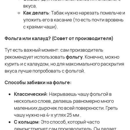
вкуса.
Как делать
: Табак нужно нарезать помельче и
уложить его в касание (то есть почти вровень
с краями чаши).
Фольга или калауд? (Совет от производителя)
Тут есть важный момент: сам производитель
рекомендует использовать
фольгу
. Конечно, можно
курить и с калаудом, но для максимального раскрытия
вкуса лучше попробовать с фольгой.
Способы забивки на фольге:
Классический
: Накрываешь чашу фольгой в
несколько слоев, делаешь равномерно много
маленьких дырочек по всей поверхности. Греть
чашу нужно на 4-х углях 25 мм .
С кольцом
: Это способ, который часто
демонстрирует сам производитель. Он делает