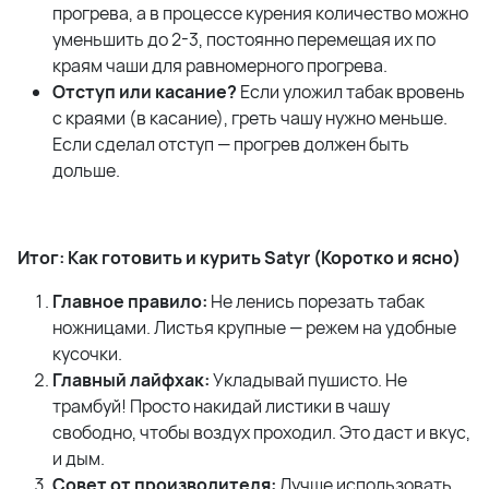
прогрева, а в процессе курения количество можно
уменьшить до 2-3, постоянно перемещая их по
краям чаши для равномерного прогрева.
Отступ или касание?
Если уложил табак вровень
с краями (в касание), греть чашу нужно меньше.
Если сделал отступ — прогрев должен быть
дольше.
Итог: Как готовить и курить Satyr (Коротко и ясно)
Главное правило:
Не ленись порезать табак
ножницами. Листья крупные — режем на удобные
кусочки.
Главный лайфхак:
Укладывай пушисто. Не
трамбуй! Просто накидай листики в чашу
свободно, чтобы воздух проходил. Это даст и вкус,
и дым.
Совет от производителя:
Лучше использовать