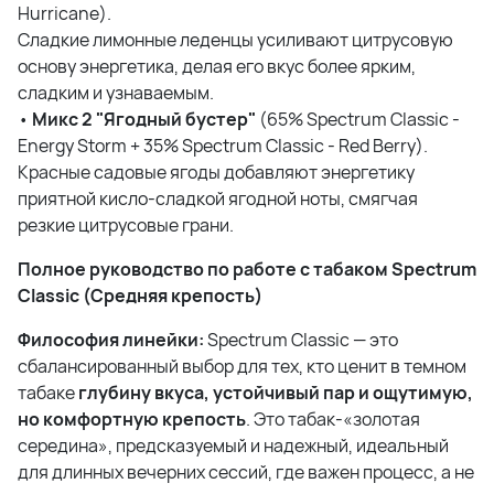
Hurricane).
Сладкие лимонные леденцы усиливают цитрусовую
основу энергетика, делая его вкус более ярким,
сладким и узнаваемым.
•
Микс
2 "
Ягодный
бустер
"
(65% Spectrum Classic -
Energy Storm + 35% Spectrum Classic - Red Berry).
Красные садовые ягоды добавляют энергетику
приятной кисло-сладкой ягодной ноты, смягчая
резкие цитрусовые грани.
Полное руководство по работе с табаком Spectrum
Classic (Средняя крепость)
Философия линейки:
Spectrum Classic — это
сбалансированный выбор для тех, кто ценит в темном
табаке
глубину вкуса, устойчивый пар и ощутимую,
но комфортную крепость
. Это табак-«золотая
середина», предсказуемый и надежный, идеальный
для длинных вечерних сессий, где важен процесс, а не