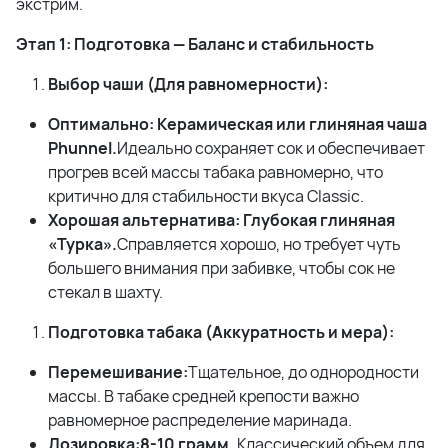
экстрим.
Этап 1: Подготовка — Баланс и стабильность
Выбор чаши (Для равномерности):
Оптимально: Керамическая или глиняная чаша
Phunnel.
Идеально сохраняет сок и обеспечивает
прогрев всей массы табака равномерно, что
критично для стабильности вкуса Classic.
Хорошая альтернатива: Глубокая глиняная
«Турка».
Справляется хорошо, но требует чуть
большего внимания при забивке, чтобы сок не
стекал в шахту.
Подготовка табака (Аккуратность и мера):
Перемешивание:
Тщательное, до однородности
массы. В табаке средней крепости важно
равномерное распределение маринада.
Дозировка:
8-10 грамм.
Классический объем для