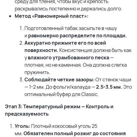
среду для тления, чтобы вкус и крепость
раскрывались постепенно и держались долго.
Метод «Равномерный пласт»:
Подготовленный табак засыпьте в чашу
и
равномерно распределите по площади.
Аккуратно прижмите его по всей
поверхности.
Консистенция должна быть как
у
влажного утрамбованного песка
—
плотная, но не каменная. Она должна слегка
пружинить.
Соблюдайте четкие зазоры:
От стенок чаши
— 1-2 мм. До фольги/калауда —
2.5-3.5 мм.
Это
оптимальный буфер для Classic.
Этап 3: Температурный режим — Контроль и
предсказуемость
Уголь:
Плотный кокосовый уголь 25
мм.
Обязателен полный розжиг до состояния