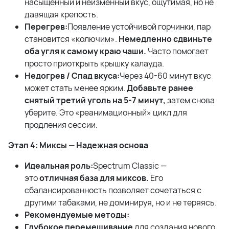
насыщенный и неизменный вкус, ощутимая, но не
давящая крепость.
Перегрев:
Появление устойчивой горчинки, пар
становится «колючим».
Немедленно сдвиньте
оба угля к самому краю чаши.
Часто помогает
просто приоткрыть крышку калауда.
Недогрев / Спад вкуса:
Через 40-60 минут вкус
может стать менее ярким.
Добавьте ранее
снятый третий уголь на 5-7 минут,
затем снова
уберите. Это «реанимационный» цикл для
продления сессии.
Этап 4: Миксы — Надежная основа
Идеальная роль:
Spectrum Classic —
это
отличная база для миксов.
Его
сбалансированность позволяет сочетаться с
другими табаками, не доминируя, но и не теряясь.
Рекомендуемые методы:
Глубокое перемешивание
для создания нового,