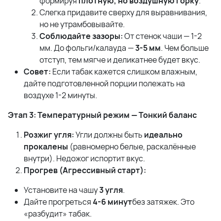
формируя
плотную, но воздушную горку
.
Слегка придавите сверху для выравнивания,
но не утрамбовывайте.
Соблюдайте зазоры:
От стенок чаши — 1-2
мм. До фольги/калауда —
3-5 мм
. Чем больше
отступ, тем мягче и деликатнее будет вкус.
Совет:
Если табак кажется слишком влажным,
дайте подготовленной порции полежать на
воздухе 1-2 минуты.
Этап 3: Температурный режим — Тонкий баланс
Розжиг угля:
Угли должны быть
идеально
прокалены
(равномерно белые, раскалённые
внутри). Недожог испортит вкус.
Прогрев (Агрессивный старт):
Установите на чашу
3 угля
.
Дайте прогреться
4-6 минут
без затяжек. Это
«разбудит» табак.