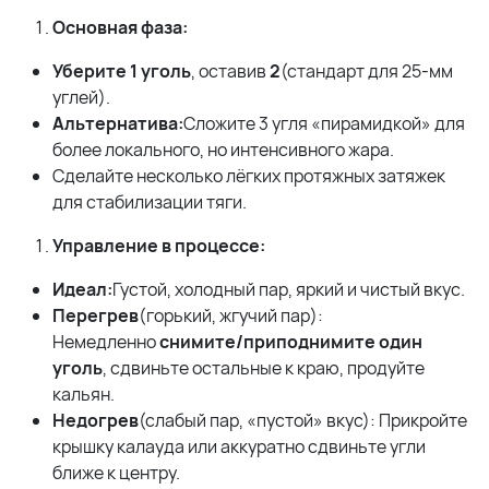
Основная фаза:
Уберите 1 уголь
, оставив
2
(стандарт для 25-мм
углей).
Альтернатива:
Сложите 3 угля «пирамидкой» для
более локального, но интенсивного жара.
Сделайте несколько лёгких протяжных затяжек
для стабилизации тяги.
Управление в процессе:
Идеал:
Густой, холодный пар, яркий и чистый вкус.
Перегрев
(горький, жгучий пар):
Немедленно
снимите/приподнимите один
уголь
, сдвиньте остальные к краю, продуйте
кальян.
Недогрев
(слабый пар, «пустой» вкус): Прикройте
крышку калауда или аккуратно сдвиньте угли
ближе к центру.