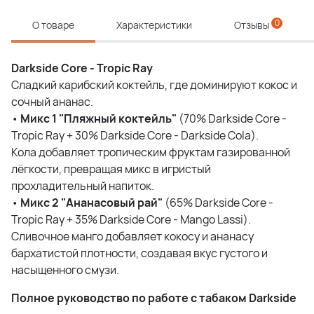
0
О товаре
Характеристики
Отзывы
Darkside Core - Tropic Ray
Сладкий карибский коктейль, где доминируют кокос и
сочный ананас.
•
Микс
1 "
Пляжный
коктейль
"
(70% Darkside Core -
Tropic Ray + 30% Darkside Core - Darkside Cola).
Кола добавляет тропическим фруктам газированной
лёгкости, превращая микс в игристый
прохладительный напиток.
•
Микс
2 "
Ананасовый
рай
"
(65% Darkside Core -
Tropic Ray + 35% Darkside Core - Mango Lassi).
Сливочное манго добавляет кокосу и ананасу
бархатистой плотности, создавая вкус густого и
насыщенного смузи.
Полное руководство по работе с табаком Darkside