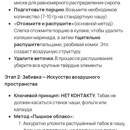
миске для равномерного распределения сиропа.
Подготовьте порцию.
Возьмите необходимое
количество (7-10 гр на стандартную чашу).
«
Отожмите и распушите»
(основной метод):
Слегка отожмите порцию в кулаке, чтобы удалить
излишки маринада, а затем
тщательно
распушите
пальцами, разбивая комки. Это
создаст воздушную структуру.
Удалите веточки.
В процессе распушивания
уберите все крупные твёрдые элементы.
Этап 2: Забивка — Искусство воздушного
пространства
Ключевой принцип: НЕТ КОНТАКТУ.
Табак не
должен касаться стенок чаши, фольги или
калауда.
Метод «Пышное облако»:
Аккуратно уложите распушённый табок в чашу,