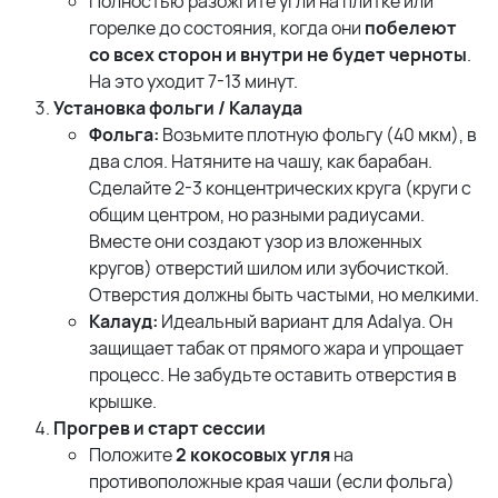
Полностью разожгите угли на плитке или
горелке до состояния, когда они
побелеют
со всех сторон и внутри не будет черноты
.
На это уходит 7-13 минут.
Установка фольги / Калауда
Фольга:
Возьмите плотную фольгу (40 мкм), в
два слоя. Натяните на чашу, как барабан.
Сделайте 2-3 концентрических круга (круги с
общим центром, но разными радиусами.
Вместе они создают узор из вложенных
кругов) отверстий шилом или зубочисткой.
Отверстия должны быть частыми, но мелкими.
Калауд:
Идеальный вариант для Adalya. Он
защищает табак от прямого жара и упрощает
процесс. Не забудьте оставить отверстия в
крышке.
Прогрев и старт сессии
Положите
2 кокосовых угля
на
противоположные края чаши (если фольга)