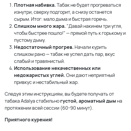
Плотная набивка.
Табак не будет прогреваться
изнутри, сверху подгорит, а снизу останется
сырым. Итог: мало дыма и быстрая горечь.
Слишком много жара.
"Давай накинем три угля,
чтобы быстрее пошло!" — прямой путь к горькому и
пустому дыму.
Недостаточный прогрев.
Начали курить
слишком рано — табак не успел дать пар, вкус
слабый и травянистый.
Использование некачественных или
недожаристых углей.
Они дают неприятный
привкус и нестабильный жар.
Следуя этим инструкциям, вы будете получать от
табака Adalya стабильно
густой, ароматный дым
на
протяжении всей сессии (60-90 минут).
Приятного курения!