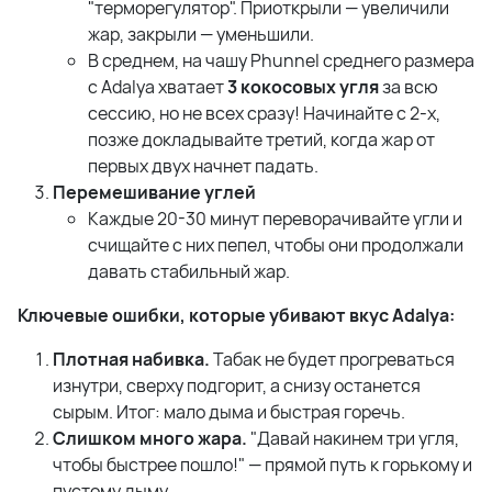
"терморегулятор". Приоткрыли — увеличили
жар, закрыли — уменьшили.
В среднем, на чашу Phunnel среднего размера
с Adalya хватает
3 кокосовых угля
за всю
сессию, но не всех сразу! Начинайте с 2-х,
позже докладывайте третий, когда жар от
первых двух начнет падать.
Перемешивание углей
Каждые 20-30 минут переворачивайте угли и
счищайте с них пепел, чтобы они продолжали
давать стабильный жар.
Ключевые ошибки, которые убивают вкус Adalya:
Плотная набивка.
Табак не будет прогреваться
изнутри, сверху подгорит, а снизу останется
сырым. Итог: мало дыма и быстрая горечь.
Слишком много жара.
"Давай накинем три угля,
чтобы быстрее пошло!" — прямой путь к горькому и
пустому дыму.