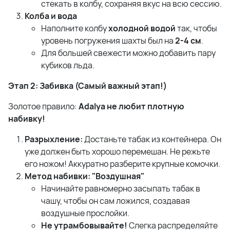
стекать в колбу, сохраняя вкус на всю сессию.
Колба и вода
Наполните колбу
холодной водой
так, чтобы
уровень погружения шахты был на
2-4 см
.
Для большей свежести можно добавить пару
кубиков льда.
Этап 2: Забивка (Самый важный этап!)
Золотое правило:
Adalya не любит плотную
набивку!
Разрыхление:
Достаньте табак из контейнера. Он
уже должен быть хорошо перемешан. Не режьте
его ножом! Аккуратно разберите крупные комочки.
Метод набивки: "Воздушная"
Начинайте равномерно засыпать табак в
чашу, чтобы он сам ложился, создавая
воздушные прослойки.
Не утрамбовывайте!
Слегка распределяйте