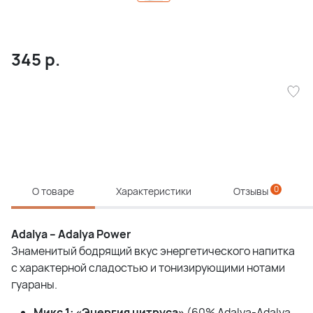
345
р.
0
О товаре
Характеристики
Отзывы
Adalya – Adalya Power
Знаменитый бодрящий вкус энергетического напитка
с характерной сладостью и тонизирующими нотами
гуараны.
Микс 1: «Энергия цитруса»
(60% Adalya-Adalya