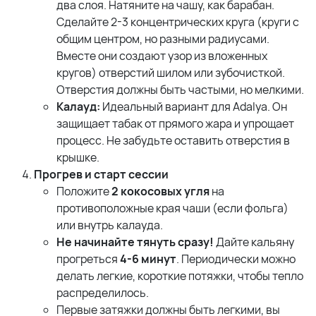
два слоя. Натяните на чашу, как барабан.
Сделайте 2-3 концентрических круга (круги с
общим центром, но разными радиусами.
Вместе они создают узор из вложенных
кругов) отверстий шилом или зубочисткой.
Отверстия должны быть частыми, но мелкими.
Калауд:
Идеальный вариант для Adalya. Он
защищает табак от прямого жара и упрощает
процесс. Не забудьте оставить отверстия в
крышке.
Прогрев и старт сессии
Положите
2 кокосовых угля
на
противоположные края чаши (если фольга)
или внутрь калауда.
Не начинайте тянуть сразу!
Дайте кальяну
прогреться
4-6 минут
. Периодически можно
делать легкие, короткие потяжки, чтобы тепло
распределилось.
Первые затяжки должны быть легкими, вы