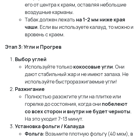
его от центра к краям, оставляя небольшие
воздушные карманы.
Табак должен лежать
на 1-2 мм ниже края
чаши
. Если вы используете калауд, то можно и
вровень с краем.
Этап 3: Угли и Прогрев
Выбор углей
Используйте только
кокосовые угли
. Они
дают стабильный жар и не имеют запаха. Не
используйте быстроразжигаемые угли!
Разжигание
Полностью разожгите угли на плитке или
горелке до состояния, когда они
побелеют
со всех сторон и внутри не будет черноты
.
На это уходит 7-13 минут.
Установка фольги / Калауда
Фольга:
Возьмите плотную фольгу (40 мкм), в