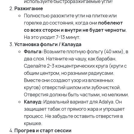
используйте быстроразжигаемые угли!
Разжигание
Полностью разожгите угли на плитке или
горелке до состояния, когда они
побелеют
со всех сторон и внутри не будет черноты
.
На это уходит 7-13 минут.
Установка фольги / Калауда
Фольга:
Возьмите плотную фольгу (40 мкм), в
два слоя. Натяните на чашу, как барабан.
Сделайте 2-3 концентрических круга (круги с
общим центром, но разными радиусами.
Вместе они создают узор из вложенных
кругов) отверстий шилом или зубочисткой.
Отверстия должны быть частыми, но мелкими.
Калауд:
Идеальный вариант для Adalya. Он
защищает табак от прямого жара и упрощает
процесс. Не забудьте оставить отверстия в
крышке.
Прогрев и старт сессии