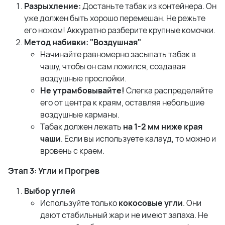
Разрыхление:
Достаньте табак из контейнера. Он
уже должен быть хорошо перемешан. Не режьте
его ножом! Аккуратно разберите крупные комочки.
Метод набивки: "Воздушная"
Начинайте равномерно засыпать табак в
чашу, чтобы он сам ложился, создавая
воздушные прослойки.
Не утрамбовывайте!
Слегка распределяйте
его от центра к краям, оставляя небольшие
воздушные карманы.
Табак должен лежать
на 1-2 мм ниже края
чаши
. Если вы используете калауд, то можно и
вровень с краем.
Этап 3: Угли и Прогрев
Выбор углей
Используйте только
кокосовые угли
. Они
дают стабильный жар и не имеют запаха. Не