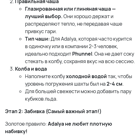
Правильная чаша
Глазированная или глиняная чаша —
лучший выбор.
Они хорошо держат и
распределяют тепло, не передавая чаше
привкус гари.
Тип чаши:
Для Adalya, которая часто курится
в одиночку или в компании 2-3 человек,
идеально подходит
Phunnel
. Она не дает соку
стекать в колбу, сохраняя вкус на всю сессию.
Колба и вода
Наполните колбу
холодной водой
так, чтобы
уровень погружения шахты был на
2-4 см
.
Для большей свежести можно добавить пару
кубиков льда.
Этап 2: Забивка (Самый важный этап!)
Золотое правило:
Adalya не любит плотную
набивку!