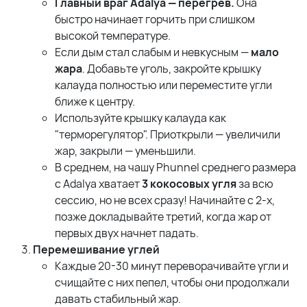
Главный враг Adalya — перегрев.
Она
быстро начинает горчить при слишком
высокой температуре.
Если дым стал слабым и невкусным —
мало
жара
. Добавьте уголь, закройте крышку
калауда полностью или переместите угли
ближе к центру.
Используйте крышку калауда как
"терморегулятор". Приоткрыли — увеличили
жар, закрыли — уменьшили.
В среднем, на чашу Phunnel среднего размера
с Adalya хватает
3 кокосовых угля
за всю
сессию, но не всех сразу! Начинайте с 2-х,
позже докладывайте третий, когда жар от
первых двух начнет падать.
Перемешивание углей
Каждые 20-30 минут переворачивайте угли и
счищайте с них пепел, чтобы они продолжали
давать стабильный жар.