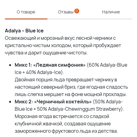
0
О товаре
Отзывы
Наличие
Adalya – Blue Ice
Освежающий и морозный вкус лесной черники с
кристально чистым холодом, который пробуждает
чувства и дарит ощущение чистоты.
Микс 1: «Ледяная симфония»
(60% Adalya-Blue
Ice + 40% Adalya-Ice).
Двойная порция льда превращает чернику в
настоящий северный бриз, где ягодная сладость
лишь слегка мерцает на фоне мощной прохлады.
Микс 2: «Черничный коктейль»
(50% Adalya-
Blue Ice + 50% Adalya-Chewinggum Strawberry).
Морозная ягода встречается со сладкой
клубничной жвачкой, создавая ощущение
замороженного фруктового льда из детства.