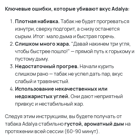
Ключевые ошибки, которые убивают вкус Adalya:
Плотная набивка.
Табак не будет прогреваться
изнутри, сверху подгорит, а снизу останется
сырым. Итог: мало дыма и быстрая горечь.
Слишком много жара.
"Давай накинем три угля,
чтобы быстрее пошло!" — прямой путь к горькому и
пустому дыму.
Недостаточный прогрев.
Начали курить
слишком рано — табак не успел дать пар, вкус
слабый и травянистый.
Использование некачественных или
недожаристых углей.
Они дают неприятный
привкус и нестабильный жар.
Следуя этим инструкциям, вы будете получать от
табака Adalya стабильно
густой, ароматный дым
на
протяжении всей сессии (60-90 минут).